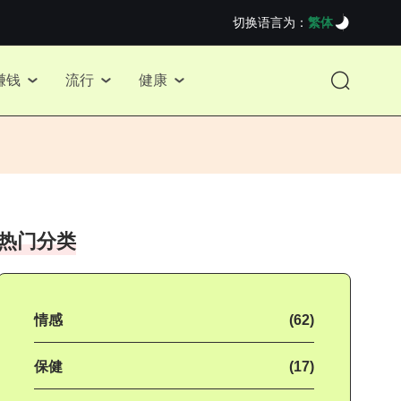
切换语言为：
繁体
赚钱
流行
健康
热门分类
情感
(62)
保健
(17)