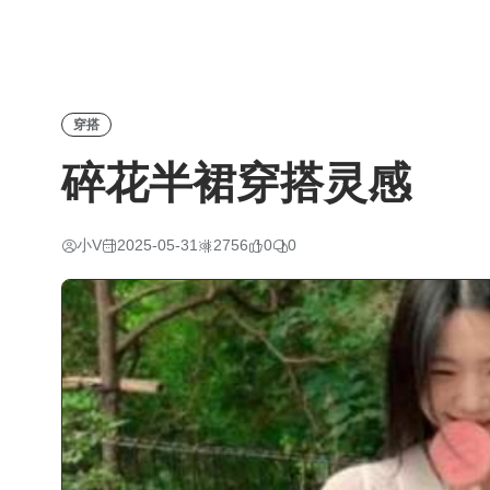
穿搭
碎花半裙穿搭灵感
小V
2025-05-31
2756
0
0