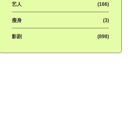
艺人
(166)
瘦身
(3)
影剧
(898)