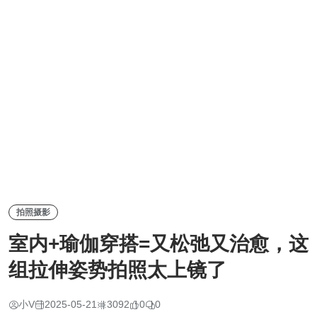
拍照摄影
室内+瑜伽穿搭=又松弛又治愈，这
组拉伸姿势拍照太上镜了
小V
2025-05-21
3092
0
0