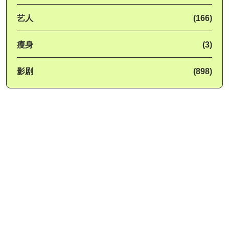
艺人
(166)
瘦身
(3)
影剧
(898)