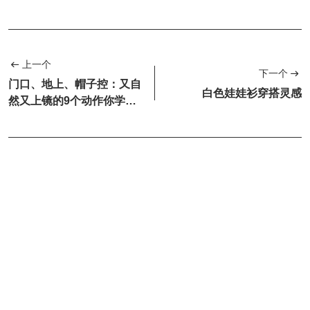
上一个
下一个
门口、地上、帽子控：又自
白色娃娃衫穿搭灵感
然又上镜的9个动作你学会
了吗