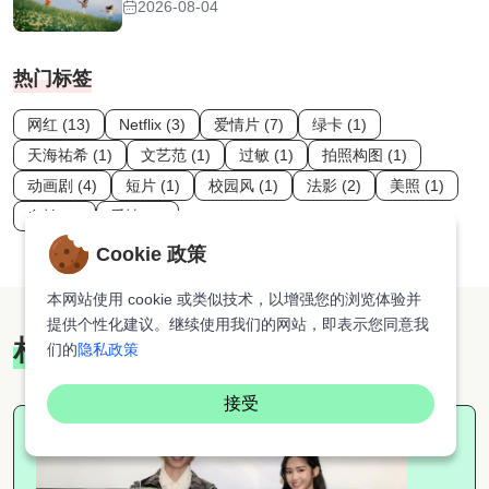
2026-08-04
热门标签
网红 (13)
Netflix (3)
爱情片 (7)
绿卡 (1)
天海祐希 (1)
文艺范 (1)
过敏 (1)
拍照构图 (1)
动画剧 (4)
短片 (1)
校园风 (1)
法影 (2)
美照 (1)
自拍 (2)
爱情 (3)
Cookie 政策
本网站使用 cookie 或类似技术，以增强您的浏览体验并
提供个性化建议。继续使用我们的网站，即表示您同意我
相关推荐
们的
隐私政策
接受