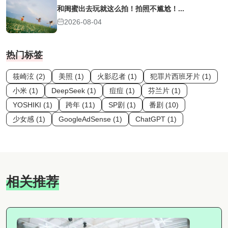
和闺蜜出去玩就这么拍！拍照不尴尬！...
2026-08-04
热门标签
筱崎泫 (2)
美照 (1)
火影忍者 (1)
犯罪片西班牙片 (1)
小米 (1)
DeepSeek (1)
痘痘 (1)
芬兰片 (1)
YOSHIKI (1)
跨年 (11)
SP剧 (1)
番剧 (10)
少女感 (1)
GoogleAdSense (1)
ChatGPT (1)
相关推荐