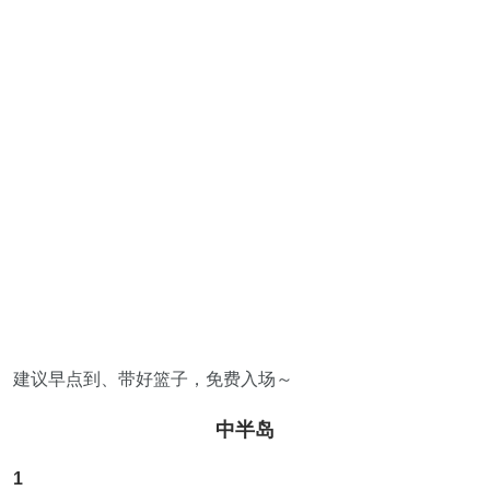
建议早点到、带好篮子，免费入场～
中半岛
1