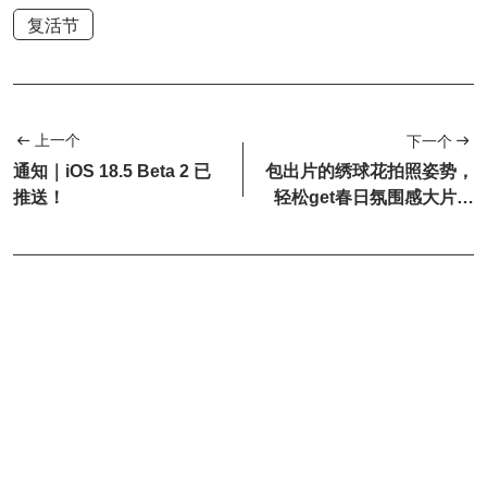
复活节
上一个
下一个
通知｜iOS 18.5 Beta 2 已
包出片的绣球花拍照姿势，
推送！
轻松get春日氛围感大片，
赞爆朋友圈！