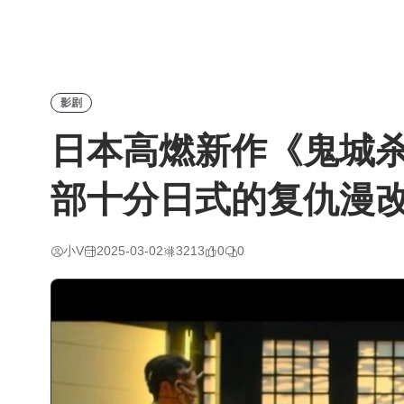
影剧
日本高燃新作《鬼城杀
部十分日式的复仇漫
小V
2025-03-02
3213
0
0