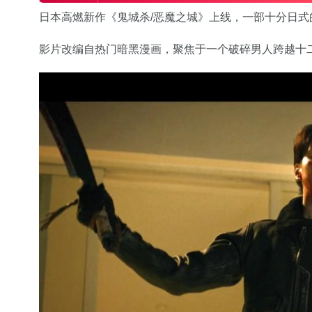
日本高燃新作《鬼城杀/恶魔之城》上线，一部十分日式
影片改编自热门暗黑漫画，聚焦于一个破碎男人跨越十