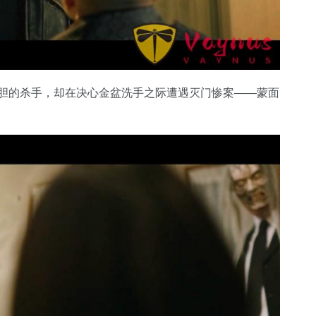
丧胆的杀手，却在决心金盆洗手之际遭遇灭门惨案——蒙面