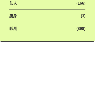
艺人
(166)
瘦身
(3)
影剧
(898)