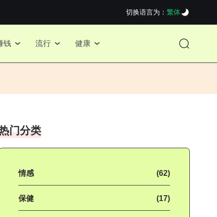
切换语言为：
繁体
赚钱
流行
健康
热门分类
情感
(62)
保健
(17)