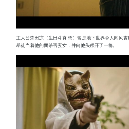
主人公森田凉（生田斗真 饰）曾是地下世界令人闻风
暴徒当着他的面杀害妻女，并向他头颅开了一枪。