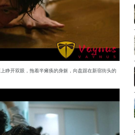
床上睁开双眼，拖着半瘫痪的身躯，向盘踞在新宿街头的