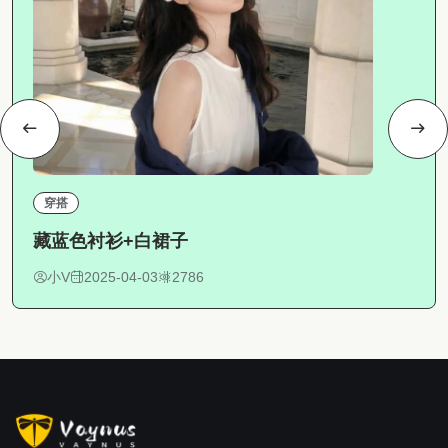
穿搭
藏蓝色衬衫+白裙子
小V
2025-04-03
2786