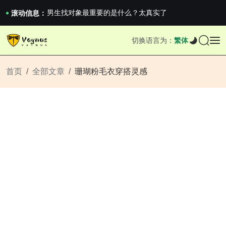
男生找对象最重要的是什么？太真实了
滚动信息：
2026澳网男单收官：全满贯对上全满亚，德约...
《巅峰守卫 Highguard》正式上线，官...
切换语言为：
繁体
男生找对象最重要的是什么？太真实了
2026澳网男单收官：全满贯对上全满亚，德约...
《巅峰守卫 Highguard》正式上线，官...
首页
全部文章
珊瑚粉毛衣穿搭灵感