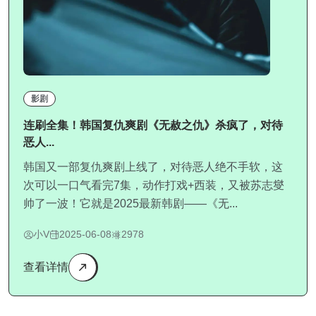
影剧
连刷全集！韩国复仇爽剧《无赦之仇》杀疯了，对待
恶人...
韩国又一部复仇爽剧上线了，对待恶人绝不手软，这
次可以一口气看完7集，动作打戏+西装，又被苏志燮
帅了一波！它就是2025最新韩剧——《无...
小V
2025-06-08
2978
查看详情