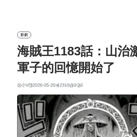
影劇
海賊王1183話：山
軍子的回憶開始了
小V
2026-05-20
2310
0
0