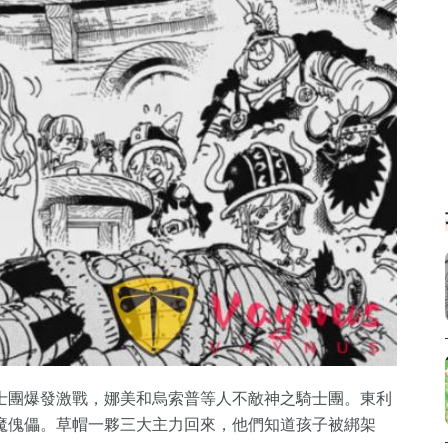
士團爆發激戰，娜美和烏索普等人不敵神之騎士團。東利
魔傀儡。草帽一夥三大主力回來，他們知道孩子被綁架