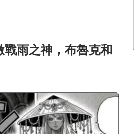
治激戰雨之神，布魯克和