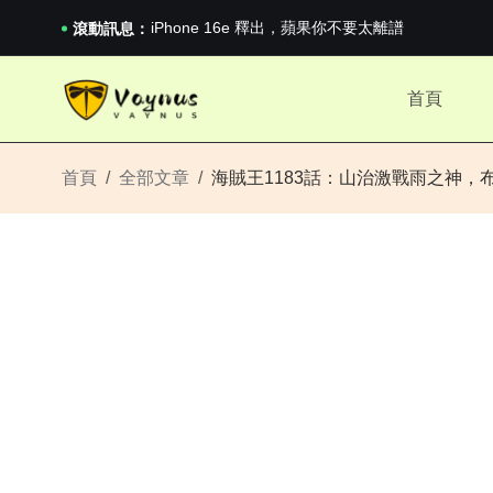
iPhone 16e 釋出，蘋果你不要太離譜
滾動訊息：
2026澳網男單收官：全滿貫對上全滿亞，德約...
《巔峰守衛 Highguard》正式上線，官...
iPhone 16e 釋出，蘋果你不要太離譜
首頁
首頁
全部文章
海賊王1183話：山治激戰雨之神，