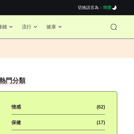
切換語言為：
簡體
賺錢
流行
健康
熱門分類
情感
(62)
保健
(17)