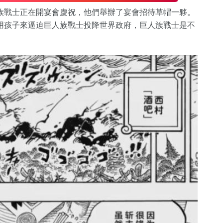
族戰士正在開宴會慶祝，他們舉辦了宴會招待草帽一夥。
用孩子來逼迫巨人族戰士投降世界政府，巨人族戰士是不