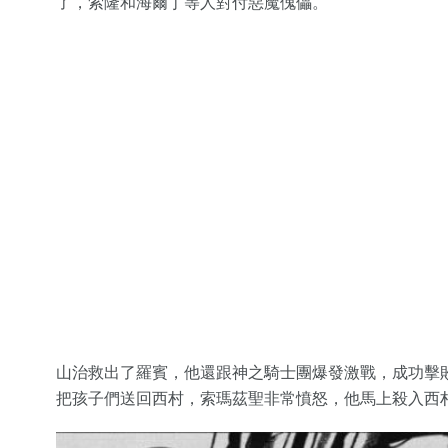
了，索隆和海爾丁等人對付惡魔傀儡。
山治救出了羅賓，他還跟神之騎士團爆發激戰，成功擊
把孩子們送回西村，索瑪茲聖非常憤怒，他馬上殺入西