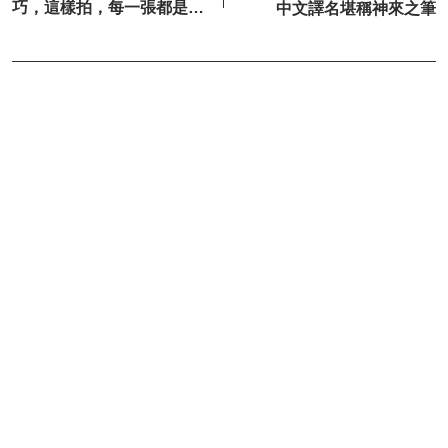
巧，這樣拍，每一張都是氛
中文譯名堪稱神來之筆
圍感大片！