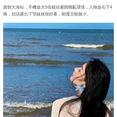
面朝大海站，手機放大5倍鏡頭避開雜亂環境，人物放右下4
格，抬頭露出下顎線就很好看，顯瘦又顯臉小。