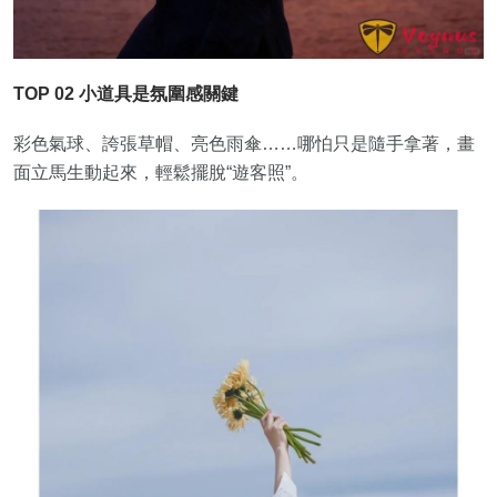
TOP 02 小道具是氛圍感關鍵
彩色氣球、誇張草帽、亮色雨傘……哪怕只是隨手拿著，畫
面立馬生動起來，輕鬆擺脫“遊客照”。