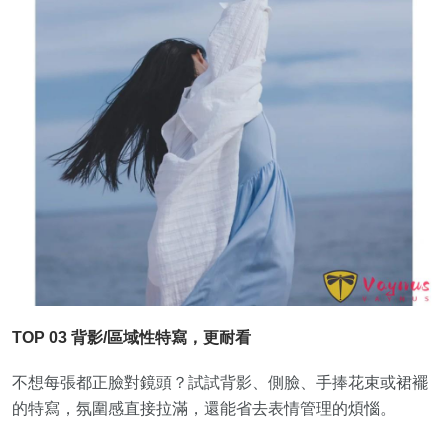
TOP 03 背影/區域性特寫，更耐看
不想每張都正臉對鏡頭？試試背影、側臉、手捧花束或裙襬
的特寫，氛圍感直接拉滿，還能省去表情管理的煩惱。