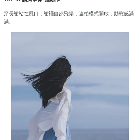
穿長裙站在風口，裙襬自然飛揚，連拍模式開啟，動態感滿
滿。