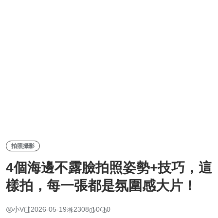
拍照攝影
4個海邊不露臉拍照姿勢+技巧，這
樣拍，每一張都是氛圍感大片！
小V
2026-05-19
2308
0
0