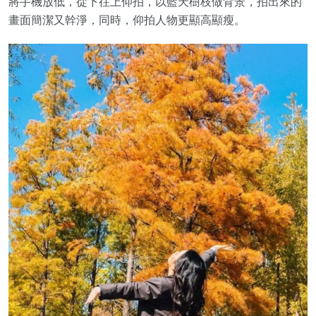
將手機放低，從下往上仰拍，以藍天樹枝做背景，拍出來的
畫面簡潔又幹淨，同時，仰拍人物更顯高顯瘦。