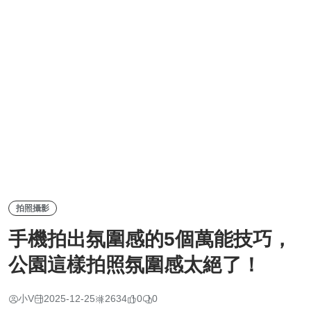
拍照攝影
手機拍出氛圍感的5個萬能技巧，
公園這樣拍照氛圍感太絕了！
小V
2025-12-25
2634
0
0