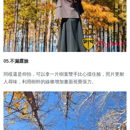
05.不漏露臉
同樣還是仰拍，可以拿一片樹葉雙手比心擋住臉，照片更耐
人尋味，利用樹幹的線條增加畫面視覺張力。