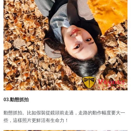
03.動態抓拍
動態抓拍。比如假裝從鏡頭前走過，走路的動作幅度要大一
些，這樣照片更鮮活有生命力！