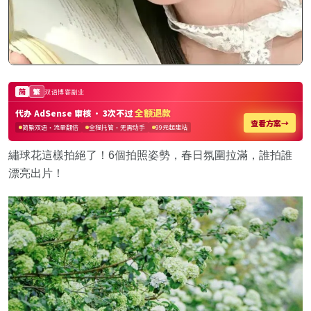
繡球花這樣拍絕了！6個拍照姿勢，春日氛圍拉滿，誰拍誰
漂亮出片！