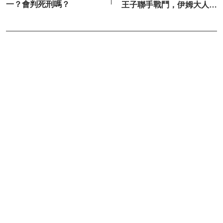
一？會判死刑嗎？
王子聯手戰鬥，伊姆大人被
擊飛了