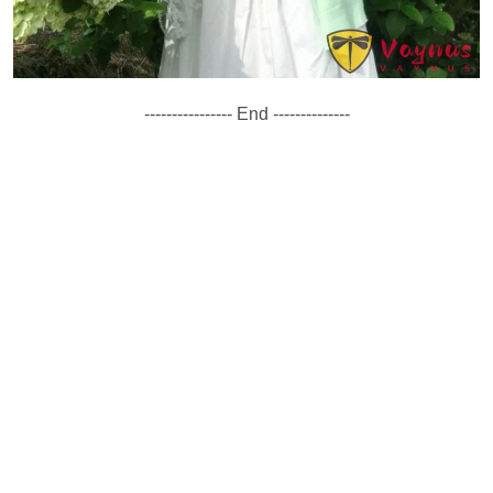
---------------- End --------------