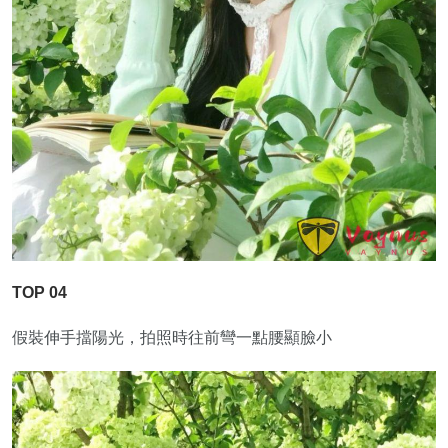
TOP 04
假裝伸手擋陽光，拍照時往前彎一點腰顯臉小