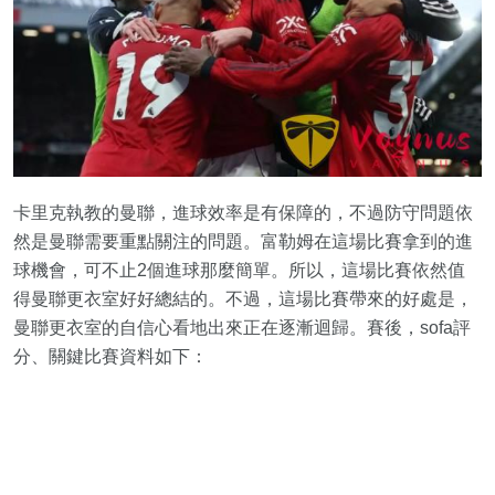
卡里克執教的曼聯，進球效率是有保障的，不過防守問題依
然是曼聯需要重點關注的問題。富勒姆在這場比賽拿到的進
球機會，可不止2個進球那麼簡單。所以，這場比賽依然值
得曼聯更衣室好好總結的。不過，這場比賽帶來的好處是，
曼聯更衣室的自信心看地出來正在逐漸迴歸。賽後，sofa評
分、關鍵比賽資料如下：