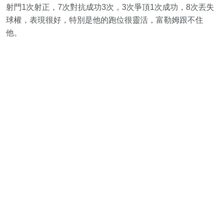
射門1次射正，7次對抗成功3次，3次爭頂1次成功，8次丟失
球權，表現很好，特別是他的跑位很靈活，富勒姆跟不住
他。