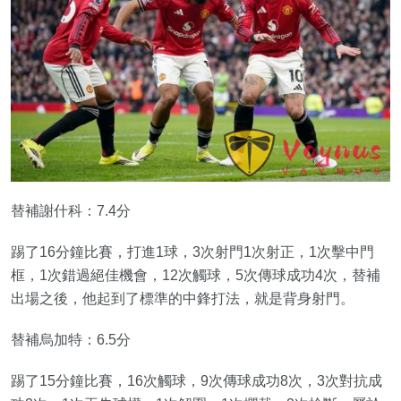
替補謝什科：7.4分
踢了16分鐘比賽，打進1球，3次射門1次射正，1次擊中門
框，1次錯過絕佳機會，12次觸球，5次傳球成功4次，替補
出場之後，他起到了標準的中鋒打法，就是背身射門。
替補烏加特：6.5分
踢了15分鐘比賽，16次觸球，9次傳球成功8次，3次對抗成