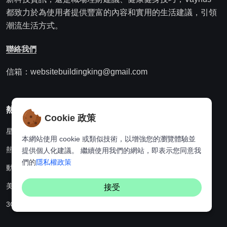
都致力於為使用者提供豐富的內容和實用的生活建議，引領
潮流生活方式。
聯絡我們
信箱：websitebuildingking@gmail.com
熱門分類
Cookie 政策
星座
本網站使用 cookie 或類似技術，以增強您的瀏覽體驗並
熱點資訊
提供個人化建議。 繼續使用我們的網站，即表示您同意我
們的
隱私權政策
動漫
美食
接受
3C科技