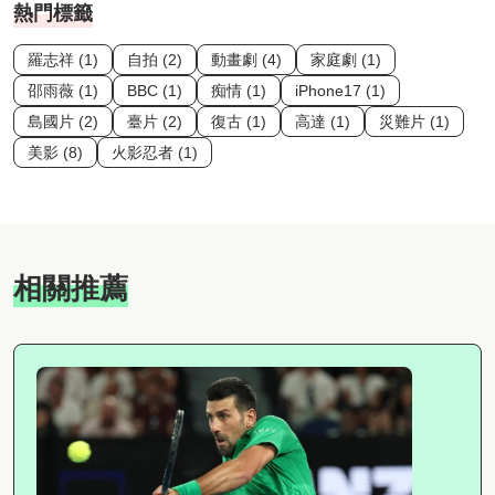
熱門標籤
羅志祥 (1)
自拍 (2)
動畫劇 (4)
家庭劇 (1)
邵雨薇 (1)
BBC (1)
痴情 (1)
iPhone17 (1)
島國片 (2)
臺片 (2)
復古 (1)
高達 (1)
災難片 (1)
美影 (8)
火影忍者 (1)
相關推薦