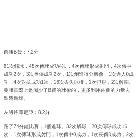
前腰B費：7.2分
61次觸球，48次傳球成功4次，4次傳球形成射門，4次傳中
成功2次，3次長傳成功2次，1次創造得分機會，1次過人0成
功，4次對抗成功1次，16次丟失球權，1次犯規，2次解圍。
曼聯實際上是減少了B費的球權的，更多利用兩側的力量去
製造進球。
左邊鋒庫尼亞：8.2分
踢了74分鐘比賽，1個進球。32次觸球，20次傳球成功16
次，1次傳球形成射門，1次傳中0成功，1次長傳0成功，2次