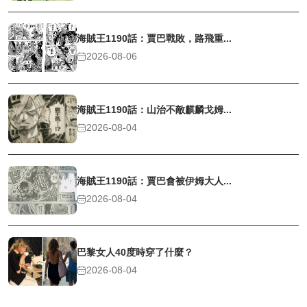
海賊王1190話：賈巴戰敗，路飛重...
2026-08-06
海賊王1190話：山治不敵麒麟戈姆...
2026-08-04
海賊王1190話：賈巴會被伊姆大人...
2026-08-04
巴黎女人40度時穿了什麼？
2026-08-04