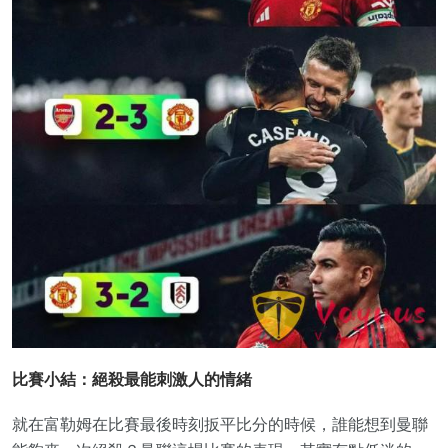
比賽小結：絕殺最能刺激人的情緒
就在富勒姆在比賽最後時刻扳平比分的時候，誰能想到曼聯