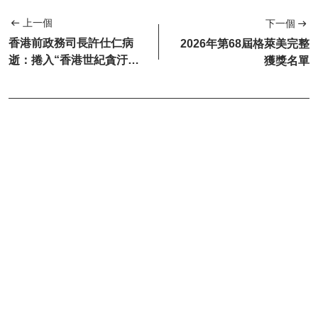
上一個
下一個
香港前政務司長許仕仁病
2026年第68屆格萊美完整
逝：捲入“香港世紀貪汙案”
獲獎名單
獲刑七年半時間，許仕仁曾
在...