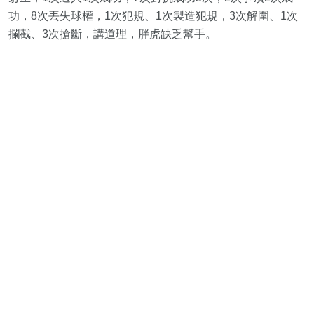
功，8次丟失球權，1次犯規、1次製造犯規，3次解圍、1次
攔截、3次搶斷，講道理，胖虎缺乏幫手。