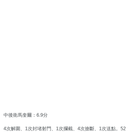
中後衛馬奎爾：6.9分
4次解圍、1次封堵射門、1次攔截、4次搶斷、1次送點。52