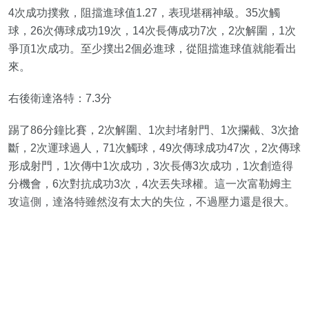
4次成功撲救，阻擋進球值1.27，表現堪稱神級。35次觸
球，26次傳球成功19次，14次長傳成功7次，2次解圍，1次
爭頂1次成功。至少撲出2個必進球，從阻擋進球值就能看出
來。
右後衛達洛特：7.3分
踢了86分鐘比賽，2次解圍、1次封堵射門、1次攔截、3次搶
斷，2次運球過人，71次觸球，49次傳球成功47次，2次傳球
形成射門，1次傳中1次成功，3次長傳3次成功，1次創造得
分機會，6次對抗成功3次，4次丟失球權。這一次富勒姆主
攻這側，達洛特雖然沒有太大的失位，不過壓力還是很大。