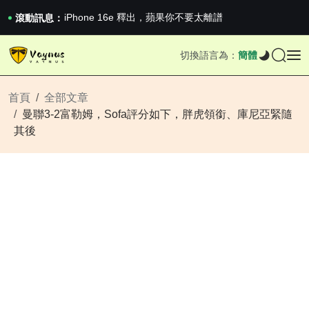
iPhone 16e 釋出，蘋果你不要太離譜
2026澳網男單收官：全滿貫對上全滿亞，德約...
滾動訊息：
《巔峰守衛 Highguard》正式上線，官...
iPhone 16e 釋出，蘋果你不要太離譜
切換語言為：
簡體
2026澳網男單收官：全滿貫對上全滿亞，德約...
《巔峰守衛 Highguard》正式上線，官...
iPhone 16e 釋出，蘋果你不要太離譜
首頁
全部文章
曼聯3-2富勒姆，Sofa評分如下，胖虎領銜、庫尼亞緊隨
其後