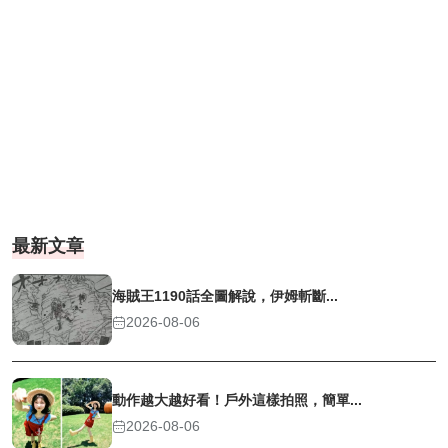
最新文章
海賊王1190話全圖解說，伊姆斬斷...
2026-08-06
動作越大越好看！戶外這樣拍照，簡單...
2026-08-06