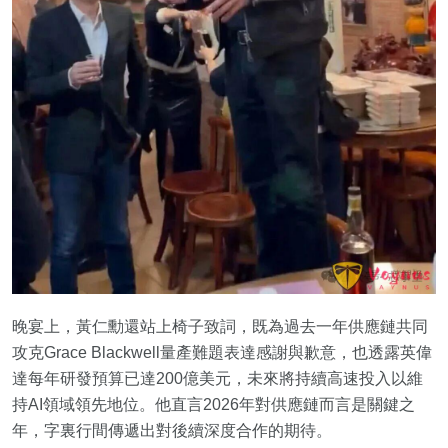
晚宴上，黃仁勳還站上椅子致詞，既為過去一年供應鏈共同
攻克Grace Blackwell量產難題表達感謝與歉意，也透露英偉
達每年研發預算已達200億美元，未來將持續高速投入以維
持AI領域領先地位。他直言2026年對供應鏈而言是關鍵之
年，字裏行間傳遞出對後續深度合作的期待。