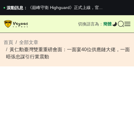
《巔峰守衛 Highguard》正式上線，官...
滾動訊息：
男生找物件最重要的是什麼？太真實了
2026澳網男單收官：全滿貫對上全滿亞，德約...
切換語言為：
簡體
《巔峰守衛 Highguard》正式上線，官...
首頁
全部文章
黃仁勳臺灣雙重重磅會面：一面宴40位供應鏈大佬，一面
晤張忠謀引行業震動