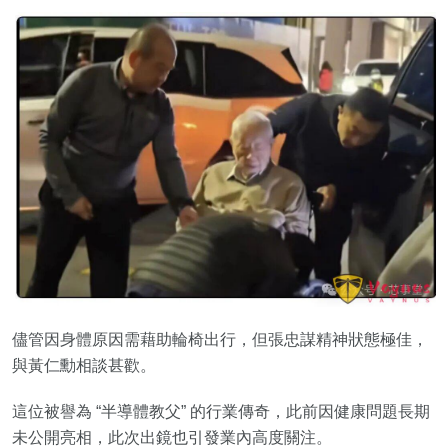
儘管因身體原因需藉助輪椅出行，但張忠謀精神狀態極佳，
與黃仁勳相談甚歡。
這位被譽為 “半導體教父” 的行業傳奇，此前因健康問題長期
未公開亮相，此次出鏡也引發業內高度關注。