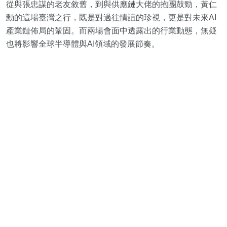
從與張忠謀的老友敘舊，到與供應鏈大佬的抱團鼓勁，黃仁
勳的這場臺灣之行，既是對過往情誼的珍視，更是對未來AI
產業鏈佈局的鞏固。而兩場會面中透露出的行業動態，無疑
也將影響全球半導體與AI領域的發展節奏。