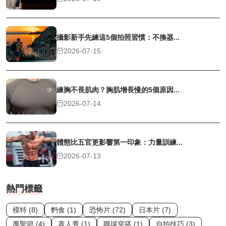
攝影新手先練這5個拍照習慣：不換器...
2026-07-15
練胸不長肌肉？胸肌增長慢的5個原因...
2026-07-14
體態比五官更影響第一印象：力量訓練...
2026-07-13
熱門標籤
模特 (8)
麪食 (1)
恐怖片 (72)
日本片 (7)
萬聖節 (4)
真人秀 (1)
職場穿搭 (1)
自拍技巧 (3)