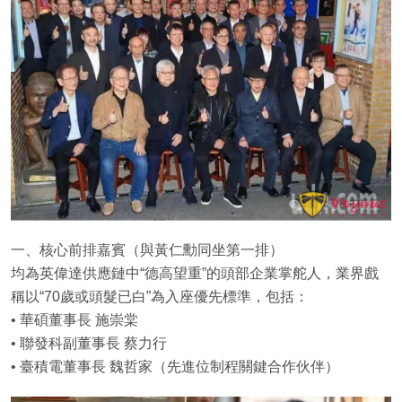
一、核心前排嘉賓（與黃仁勳同坐第一排）
均為英偉達供應鏈中“德高望重”的頭部企業掌舵人，業界戲
稱以“70歲或頭髮已白”為入座優先標準，包括：
• 華碩董事長 施崇棠
• 聯發科副董事長 蔡力行
• 臺積電董事長 魏哲家（先進位制程關鍵合作伙伴）