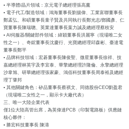
• 半導體/晶片領域：京元電子總經理張高薰
• 電子代工/製造領域：鴻海董事長劉揚偉、工業富聯董事長
鄭孟弘、和碩董事長童子賢及共同執行長鄭光志/鄧國彥、仁
寶董事長陳瑞聰、英業達董事長葉力誠及總經理蔡枝安
• AI伺服器/關鍵部件領域：緯穎董事長洪麗寧（現場唯二女
性之一）、奇鋐董事長沈慶行、光寶總經理邱森彬、臺達電
董事長鄭平
• 品牌科技領域：宏碁董事長陳俊聖、微星董事長徐祥、技
嘉總經理林英宇及李宜泰、華擎總經理許隆倫、永擎總經理
沙韋旭、研華總經理張家豪、鴻佰科技董事長周泰裕及總經
理丁肇邦
• 其他關鍵角色：矽品董事長蔡祺文、同德股份CEO劉盈君
（現場唯二女性之一，顯示卡大廠代表）
三、唯一大陸企業代表
僅1位大陸高管出席，為英偉達PCB（印製電路板）供應鏈
核心夥伴：
• 勝宏科技董事長 陳濤