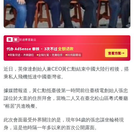
近日，英偉達創始人兼CEO黃仁勳結束中國大陸行程後，搭
乘私人飛機抵達中國臺灣省。
據媒體報道，黃仁勳抵臺後第一時間前往臺積電創始人張忠
謀位於大直的住所拜會，當晚二人又在臺北松山區粵式餐廳
“榕居”共進晚餐。
此次會面最受外界關注的是，現年94歲的張忠謀坐輪椅現
身，這是他時隔一年多以來的首次公開露面。