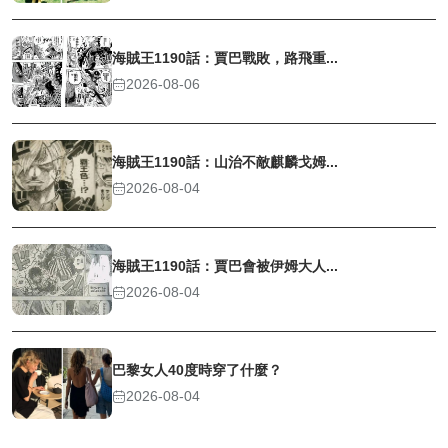
海賊王1190話：賈巴戰敗，路飛重...
2026-08-06
海賊王1190話：山治不敵麒麟戈姆...
2026-08-04
海賊王1190話：賈巴會被伊姆大人...
2026-08-04
巴黎女人40度時穿了什麼？
2026-08-04