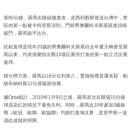
第80分鐘，羅馬右路組織進攻，皮西利觀察後送出傳中，禁
區內第一點被卡特里斯頂到，門前齊奧爾科夫斯基跟進頭槌
破門，羅馬扳平比分。
此粒進球是現年20歲的齊奧爾科夫斯基自去年夏天轉會至羅
馬以來，代表俱樂部出戰15場比賽所打進的第一粒正式比賽
進球。
積分榜方面，羅馬以16分位列第八，驚險收穫直通名額，帕
納辛納科斯12分晉級附加賽。
據Opta統計，2010年1月9日之後，羅馬首次在開場15分鐘
球員染紅的情況下避免失利。同時，羅馬近10年參加3級歐
戰（歐冠、歐聯、歐協聯）均能打進淘汰賽，是意甲唯一達
成此成就的球隊。