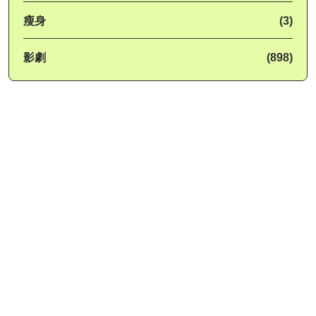
瘦身
(3)
影劇
(898)