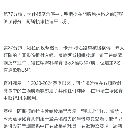
第77分鐘，卡什45度角傳中，明斯搶在門將施拉格之前頭球
衝頂得分，阿斯頓維拉追平比分。
第87分鐘，維拉的反擊機會，卡丹·楊右路突破後橫傳，無人
盯防的吉莫跟進推射入網。最終阿斯頓維拉讓二追三逆轉薩
爾茨堡紅牛，維拉歐聯杯聯賽階段8輪取得7勝，位居第2名
直通歐聯16強。
資料顯示，自2023-2024賽季以來，阿斯頓維拉在各項歐戰
賽事中的主場勝場數超過了其他任何球隊，在16場主場比賽
中取得14場勝利。
賽後，阿斯頓維拉主教練埃梅里表示：“我非常開心。當然，
今天這場比賽我們讓一些具備潛力的年輕球員登場，他們都
是俱樂部青訓體系中正在成長的球員。在歐聯盃賽場，憑藉