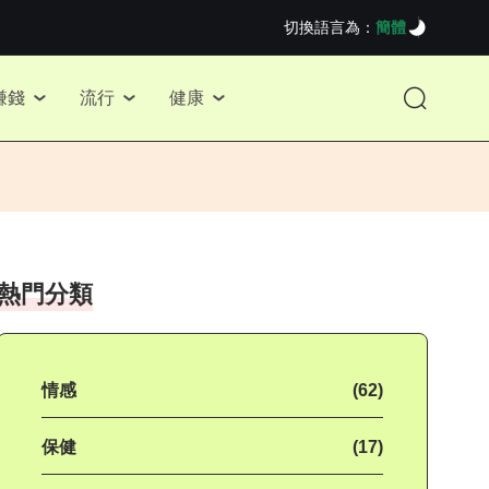
切換語言為：
簡體
賺錢
流行
健康
熱門分類
情感
(62)
保健
(17)