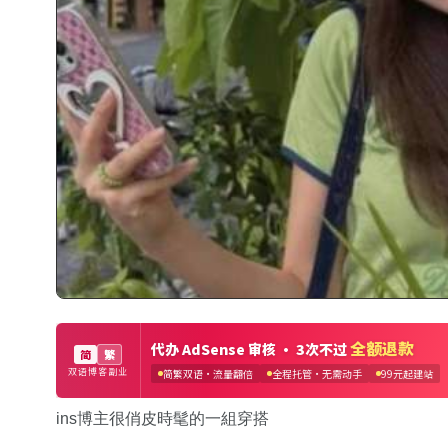
ins博主很俏皮時髦的一組穿搭