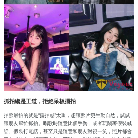
抓拍纔是王道，拒絕呆板擺拍
拍照最怕的就是“擺拍感”太重，想讓照片更生動自然，試試
讓朋友幫忙抓拍。唱歌時隨意比個手勢，或者玩鬧著假裝喊
話、假裝打電話，甚至只是隨意和朋友對視一笑，照片都會