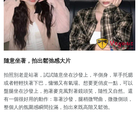
隨意坐著，拍出鬆弛感大片
拍照別老是站著，試試隨意坐在沙發上，半側身，單手托腮
或者輕輕扶著下巴，慵懶又有氣場。想要更俏皮一點，可以
盤腿坐在沙發上，抱著麥克風對著鏡頭笑，隨性又自然。還
有一個很好用的動作：靠著沙發，腿稍微彎曲，微微側頭，
整個人的氛圍感瞬間拉滿，拍出來既高階又鬆弛。