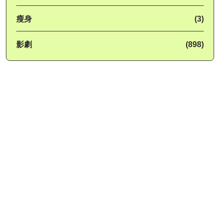
瘦身
(3)
影劇
(898)