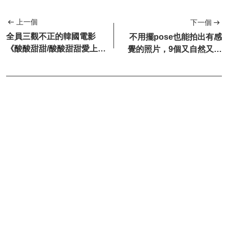
上一個
下一個
全員三觀不正的韓國電影
不用擺pose也能拍出有感
《酸酸甜甜/酸酸甜甜愛上
覺的照片，9個又自然又甜
你》，這難道就是成年人的
美的夏日拍照姿勢告訴你！
愛情？