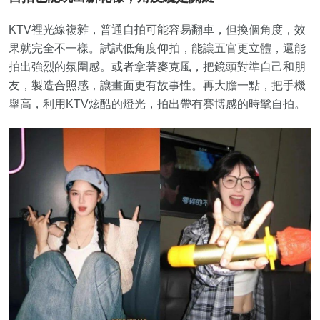
KTV裡光線複雜，普通自拍可能容易翻車，但換個角度，效
果就完全不一樣。試試低角度仰拍，能讓五官更立體，還能
拍出強烈的氛圍感。或者拿著麥克風，把鏡頭對準自己和朋
友，製造合照感，讓畫面更有故事性。再大膽一點，把手機
舉高，利用KTV炫酷的燈光，拍出帶有賽博感的時髦自拍。