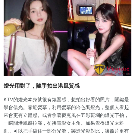
燈光用對了，隨手拍出港風質感
KTV的燈光本身就很有氛圍感，想拍出好看的照片，關鍵是
學會借光。靠近熒幕，利用螢幕的冷色調燈光，整個人看起
來會更有立體感。或者拿著麥克風在五彩斑斕的燈光下拍，
一瞬間港風感拉滿，彷彿電影女主角。如果覺得燈光太雜
亂，可以把手擋住一部分光源，製造光影對比，讓照片更有