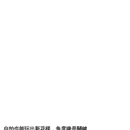
自拍也能玩出新花樣，角度纔是關鍵