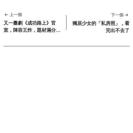
上一個
下一個
又一臺劇《成功路上》官
獨居少女的「私房照」，看
宣，陣容王炸，題材滿分！
完出不去了
預感又一部黑馬劇！