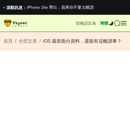
iPhone 16e 釋出，蘋果你不要太離譜
滾動訊息：
2026澳網男單收官：全滿貫對上全滿亞，德約...
《巔峰守衛 Highguard》正式上線，官...
切換語言為：
簡體
iPhone 16e 釋出，蘋果你不要太離譜
首頁
全部文章
iOS 最新跑分資料，還能有這離譜事？