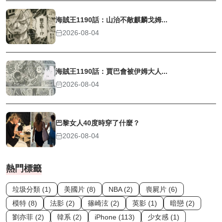
海賊王1190話：山治不敵麒麟戈姆...
2026-08-04
海賊王1190話：賈巴會被伊姆大人...
2026-08-04
巴黎女人40度時穿了什麼？
2026-08-04
熱門標籤
垃圾分類 (1)
美國片 (8)
NBA (2)
喪屍片 (6)
模特 (8)
法影 (2)
篠崎泫 (2)
英影 (1)
暗戀 (2)
劉亦菲 (2)
韓系 (2)
iPhone (113)
少女感 (1)