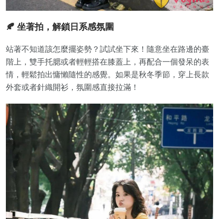
🍂 坐著拍，解鎖日系感氛圍
站著不知道該怎麼擺姿勢？試試坐下來！隨意坐在路邊的臺
階上，雙手托腮或者輕輕搭在膝蓋上，再配合一個發呆的表
情，輕鬆拍出慵懶隨性的感覺。如果是秋冬季節，穿上長款
外套或者針織開衫，氛圍感直接拉滿！