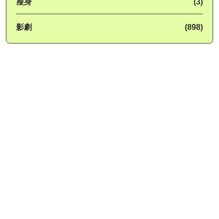
瘦身
(3)
影劇
(898)