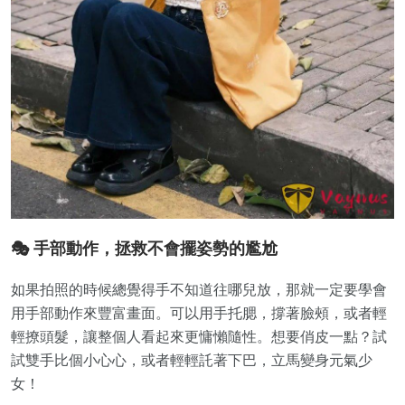
🎭 手部動作，拯救不會擺姿勢的尷尬
如果拍照的時候總覺得手不知道往哪兒放，那就一定要學會
用手部動作來豐富畫面。可以用手托腮，撐著臉頰，或者輕
輕撩頭髮，讓整個人看起來更慵懶隨性。想要俏皮一點？試
試雙手比個小心心，或者輕輕託著下巴，立馬變身元氣少
女！