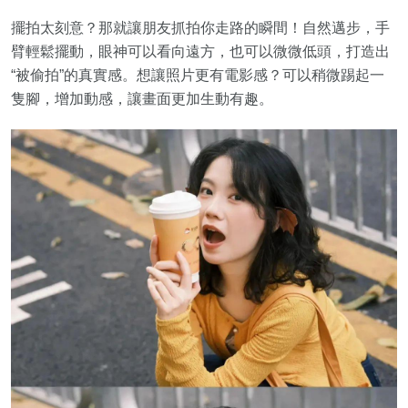
擺拍太刻意？那就讓朋友抓拍你走路的瞬間！自然邁步，手
臂輕鬆擺動，眼神可以看向遠方，也可以微微低頭，打造出
“被偷拍”的真實感。想讓照片更有電影感？可以稍微踢起一
隻腳，增加動感，讓畫面更加生動有趣。