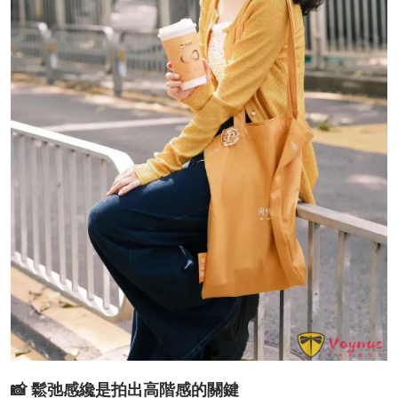
📸 鬆弛感纔是拍出高階感的關鍵