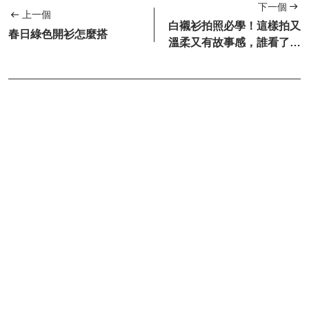
下一個
上一個
白襯衫拍照必學！這樣拍又
春日綠色開衫怎麼搭
溫柔又有故事感，誰看了不
心動？