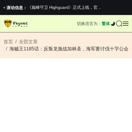
《巅峰守卫 Highguard》正式上线，官...
滚动信息：
男生找对象最重要的是什么？太真实了
2026澳网男单收官：全满贯对上全满亚，德约...
《巅峰守卫 Highguard》正式上线，官...
切换语言为：
繁体
首页
全部文章
海贼王1185话：反叛龙激战加林圣，海军要讨伐十字公会