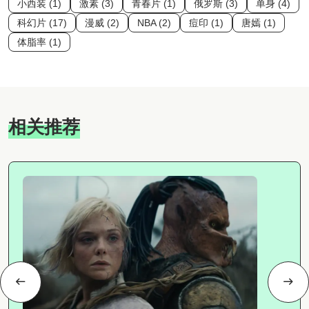
小西装 (1)
激素 (3)
青春片 (1)
俄罗斯 (3)
单身 (4)
科幻片 (17)
漫威 (2)
NBA (2)
痘印 (1)
唐嫣 (1)
体脂率 (1)
相关推荐