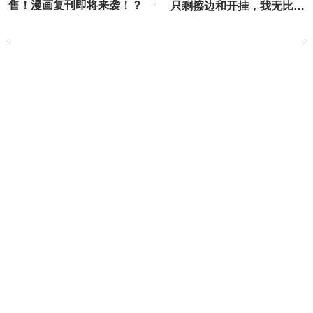
售！漫画复刊即将来袭！？
只剩擦边和开挂，我无比怀
念这5部把“世界观”做到满...