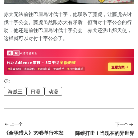
赤犬无法前往巴厘岛讨伐十字，他联系了藤虎，让藤虎去讨
伐十字公会。藤虎虽然跟赤犬有矛盾，但面对十字公会的行
动，他还是前往巴厘岛讨伐十字公会，赤犬还派出炽天使，
这样就可以对付十字公会了。
:
海贼王
日漫
动漫
上一个
下一个
《全职猎人》39卷单行本发
降维打击！当现在的异世界