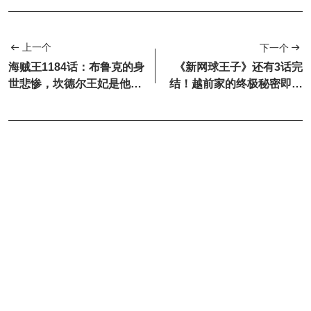
上一个
下一个
海贼王1184话：布鲁克的身
《新网球王子》还有3话完
世悲惨，坎德尔王妃是他的
结！越前家的终极秘密即将
白月光
揭晓……