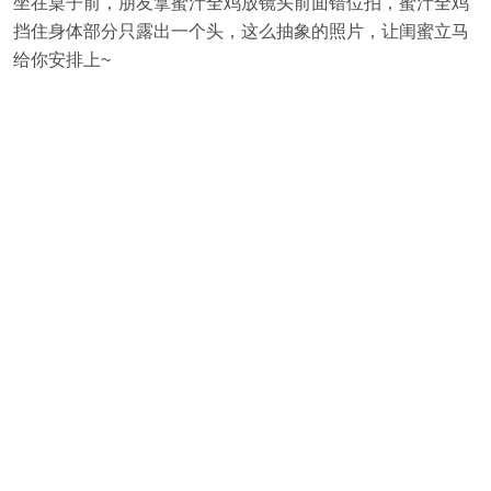
坐在桌子前，朋友拿蜜汁全鸡放镜头前面错位拍，蜜汁全鸡
挡住身体部分只露出一个头，这么抽象的照片，让闺蜜立马
给你安排上~