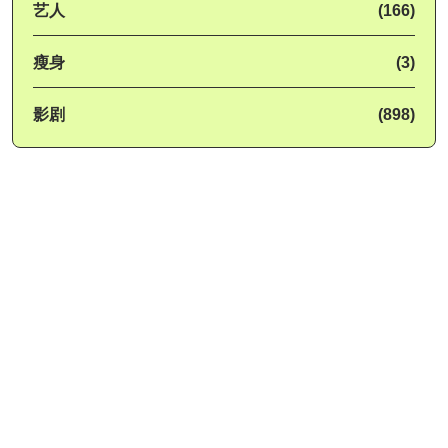
艺人
(166)
瘦身
(3)
影剧
(898)