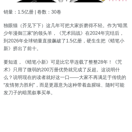
销量：1.5亿册 | 卷数：30卷
独眼猫（芥见下下）这几年可把大家折磨得不轻。作为“暗黑
少年漫御三家”的领头羊，《咒术回战》在2024年完结后，
到2026年全球销量直接飙破了1.5亿册，硬生生把《蜡笔小
新》挤出了前十。
要知道，《蜡笔小新》可是比它早连载了整整28年！《咒
术》只用了微弱的200万册优势就完成了反超。这说明什
么？说明现在的读者就好这一口——大家不再满足于传统的
“友情努力胜利”，而是更愿意为这种带着血腥味、随时可能
发刀子的暗黑叙事买单。