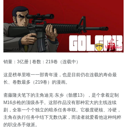
销量：3亿册 | 卷数：219卷（连载中）
这是榜单里唯一一部青年漫，也是目前仍在连载的寿命最
长、卷数最多（219卷）的漫画。
斋藤隆夫笔下的主角迪克·东乡（骷髅13），是个拿着定制
M16步枪的顶级杀手。这部作品没有那种宏大的主线连续
剧，全靠一个个独立的暗杀任务串联。它极度硬核、冷硬，
主角在执行任务中结下无数仇家，而读者就爱看他这种纯粹
的职业杀手做派。