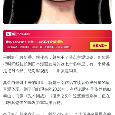
平时咱们聊新番、聊作画，总免不了带点主观滤镜。但如果
把时间线拉长到日本漫画发展的这七十多年里，有一个标准
是绝对冷酷、绝对客观的——那就是销量。
真金白银砸出来的印量，就是一部作品在读者心里分量的最
直观体现。到了咱们现在的2026年，有些老牌神作依然稳如
泰山，而像《咒术回战》《鬼灭之刃》这些新晋杀神，正在
用极其恐怖的爆发力重写排行榜。
今天咱们就来盘点一下，截至2026年，全球历史销量最高的