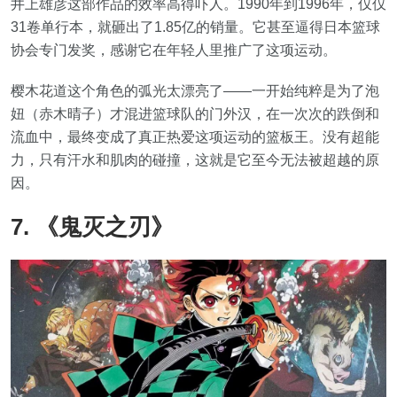
井上雄彦这部作品的效率高得吓人。1990年到1996年，仅仅
31卷单行本，就砸出了1.85亿的销量。它甚至逼得日本篮球
协会专门发奖，感谢它在年轻人里推广了这项运动。
樱木花道这个角色的弧光太漂亮了——一开始纯粹是为了泡
妞（赤木晴子）才混进篮球队的门外汉，在一次次的跌倒和
流血中，最终变成了真正热爱这项运动的篮板王。没有超能
力，只有汗水和肌肉的碰撞，这就是它至今无法被超越的原
因。
7. 《鬼灭之刃》