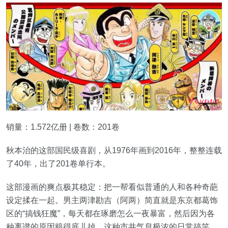
销量：1.572亿册 | 卷数：201卷
秋本治的这部国民级喜剧，从1976年画到2016年，整整连载
了40年，出了201卷单行本。
这部漫画的爽点极其稳定：把一帮看似普通的人和各种奇葩
设定揉在一起。男主两津勘吉（阿两）简直就是东京都葛饰
区的“搞钱狂魔”，每天都在琢磨怎么一夜暴富，然后因为各
种离谱的原因赔得底儿掉。这种市井气息极浓的日常搞笑，