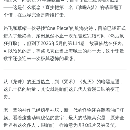
——这是什么概念？直接把第二名《哆啦A梦》的销量翻了
个倍，在业界完全是降维打击。
路飞和草帽一伙寻找“One Piece”的航海史诗，目前已经正式
进入了最终章。尾田虽然不止一次预告过完结时间（然后疯
狂打脸），但到了2026年5月的第114卷，故事依然在狂奔。
可以预见的是，等路飞真正当上海贼王的那一天，这个销量
数字还会迎来一次极其恐怖的暴涨。
从《龙珠》的王道热血，到《咒术》《鬼灭》的暗黑速通，
这几十亿的销量，其实就是咱们这几代人看漫口味的变迁
史。
老一辈的神作已经稳坐神坛，新一代的怪物还在踩着油门狂
飙。看着这些动辄破亿的数字，最大的感慨其实是：原来全
世界有这么多人，跟咱们一样愿意为几张纸片又哭又笑。