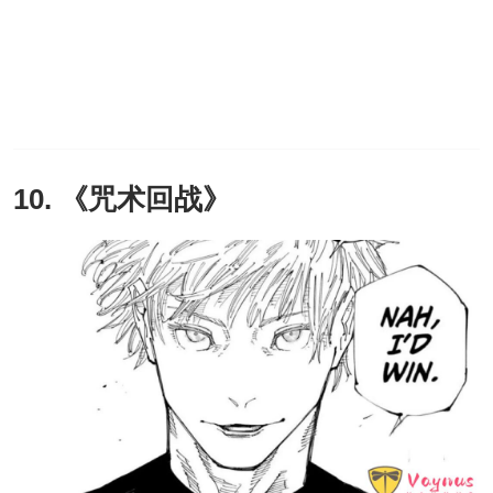
10. 《咒术回战》