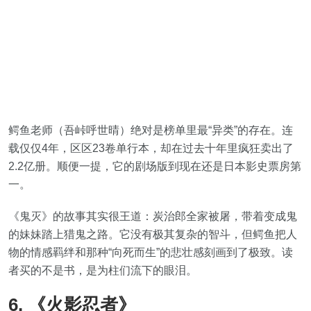
鳄鱼老师（吾峠呼世晴）绝对是榜单里最“异类”的存在。连
载仅仅4年，区区23卷单行本，却在过去十年里疯狂卖出了
2.2亿册。顺便一提，它的剧场版到现在还是日本影史票房第
一。
《鬼灭》的故事其实很王道：炭治郎全家被屠，带着变成鬼
的妹妹踏上猎鬼之路。它没有极其复杂的智斗，但鳄鱼把人
物的情感羁绊和那种“向死而生”的悲壮感刻画到了极致。读
者买的不是书，是为柱们流下的眼泪。
6. 《火影忍者》