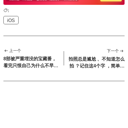
:
iOS
上一个
下一个
8部被严重埋没的宝藏番，
拍照总是尴尬 、不知道怎么
看完只恨自己为什么不早点
拍 ？记住这4个字 ，简单有
看
效出片，谁拍谁漂亮！