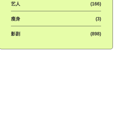
艺人
(166)
瘦身
(3)
影剧
(898)