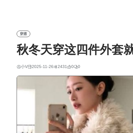
穿搭
秋冬天穿这四件外套
小V
2025-11-26
2431
0
0