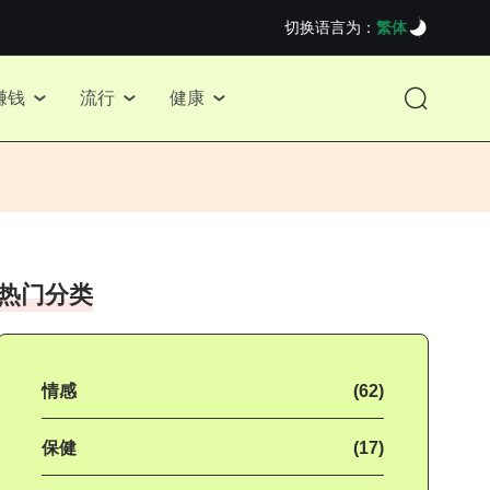
切换语言为：
繁体
赚钱
流行
健康
热门分类
情感
(62)
保健
(17)