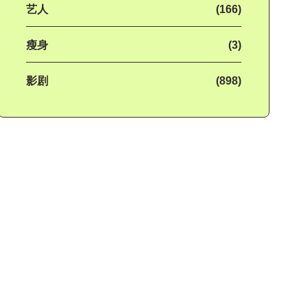
艺人
(166)
瘦身
(3)
影剧
(898)