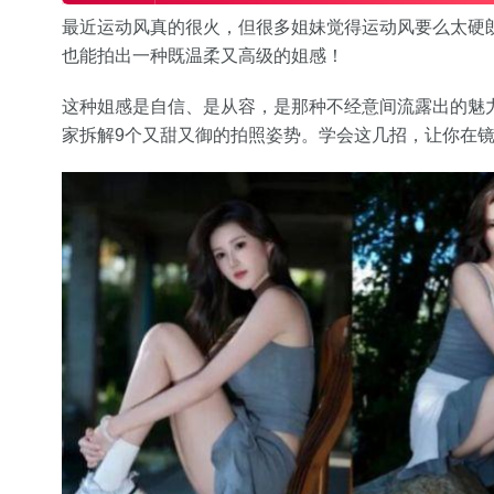
最近运动风真的很火，但很多姐妹觉得运动风要么太硬
也能拍出一种既温柔又高级的姐感！
这种姐感是自信、是从容，是那种不经意间流露出的魅
家拆解9个又甜又御的拍照姿势。学会这几招，让你在