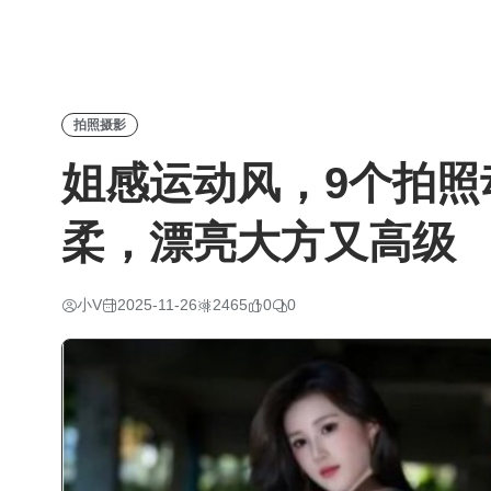
拍照摄影
姐感运动风，9个拍照
柔，漂亮大方又高级
小V
2025-11-26
2465
0
0