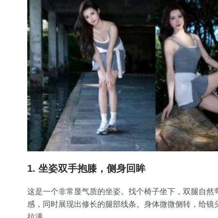
1. 坐姿双手抱膝，侧身回眸
这是一个非常显气质的坐姿。找个椅子坐下，双腿自然
感，同时展现出修长的腿部线条。身体微微侧转，给镜
拉满。