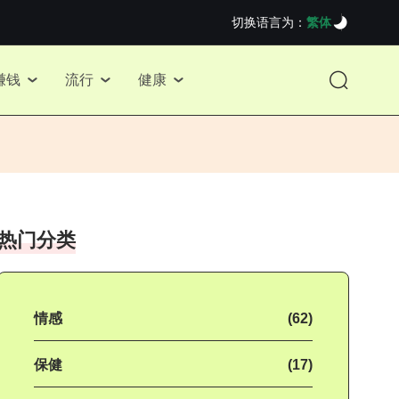
切换语言为：
繁体
赚钱
流行
健康
热门分类
情感
(62)
保健
(17)