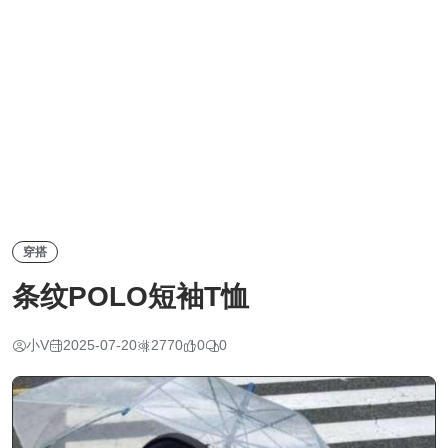
穿搭
条纹POLO短袖T恤
小V
2025-07-20
2770
0
0