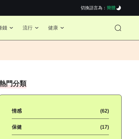
切換語言為：
簡體
賺錢
流行
健康
熱門分類
情感
(62)
保健
(17)