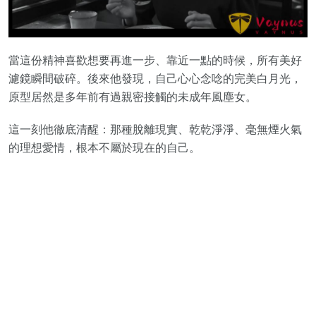
當這份精神喜歡想要再進一步、靠近一點的時候，所有美好
濾鏡瞬間破碎。後來他發現，自己心心念唸的完美白月光，
原型居然是多年前有過親密接觸的未成年風塵女。
這一刻他徹底清醒：那種脫離現實、乾乾淨淨、毫無煙火氣
的理想愛情，根本不屬於現在的自己。