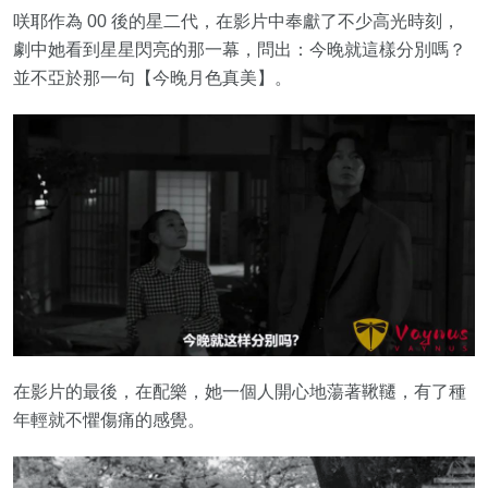
咲耶作為 00 後的星二代，在影片中奉獻了不少高光時刻，
劇中她看到星星閃亮的那一幕，問出：今晚就這樣分別嗎？
並不亞於那一句【今晚月色真美】。
在影片的最後，在配樂，她一個人開心地蕩著鞦韆，有了種
年輕就不懼傷痛的感覺。