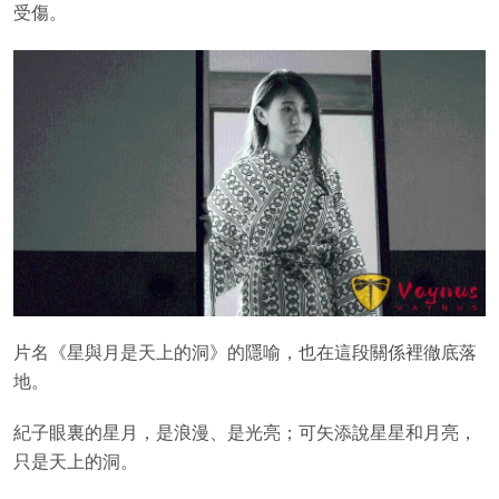
受傷。
片名《星與月是天上的洞》的隱喻，也在這段關係裡徹底落
地。
紀子眼裏的星月，是浪漫、是光亮；可矢添說星星和月亮，
只是天上的洞。