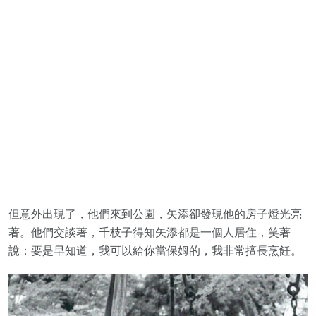
但意外出現了，他們來到公園，矢添卻發現他的房子燈光亮
著。他們交談著，千枝子得知矢添都是一個人居住，笑著
說：要是早知道，我可以給你當保姆的，我非常擅長烹飪。