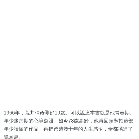
1966年，荒井晴彥剛好19歲。可以說這本書就是他青春期、
年少迷茫期的心境寫照。如今78歲高齡，他再回頭翻拍這部
年少讀懂的作品，再把跨越幾十年的人生感悟，全都揉進了
鏡頭裏。