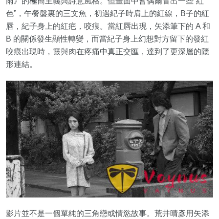
雨》的極簡主義與詩意風格。但畫面中會偶爾冒出一些“紅
色”，午餐盤裏的三文魚，初遇紀子時肩上的紅線，B子的紅
唇，紀子身上的紅疤，咬痕。當紅唇出現，矢添筆下的 A 和
B 的關係發生顯性轉變，而當紀子身上幻想對方留下的發紅
咬痕出現時，靈與肉在疼痛中真正交匯，達到了更深層的隱
形連結。
影片並不是一個單純的三角戀或情慾故事。荒井晴彥用矢添