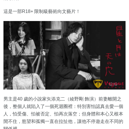
這是一部R18+ 限制級藝術向文藝片！
男主是40 歲的小說家矢添克二（綾野剛 飾演）前妻離開之
後，整個人就陷入了一個死迴圈裡：特別害怕認真去愛一個
人，怕受傷、怕被否定、怕再次落空；但身體和本心又根本
閒不住，慾望和孤獨一直在拉扯他，讓他不停遊走在不同的
關係裡。