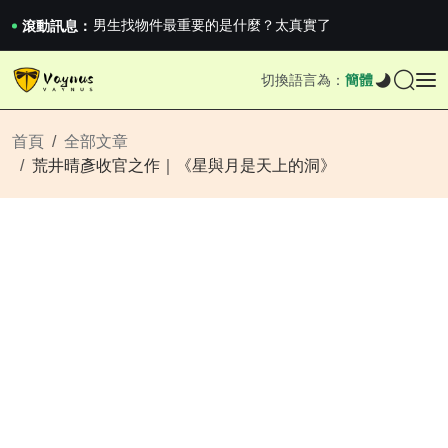
男生找物件最重要的是什麼？太真實了
2026澳網男單收官：全滿貫對上全滿亞，德約...
滾動訊息：
《巔峰守衛 Highguard》正式上線，官...
男生找物件最重要的是什麼？太真實了
切換語言為：
簡體
2026澳網男單收官：全滿貫對上全滿亞，德約...
《巔峰守衛 Highguard》正式上線，官...
首頁
全部文章
荒井晴彥收官之作｜《星與月是天上的洞》