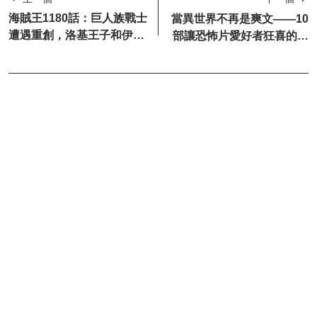
海賊王1180話：巨人族戰士
當異世界不再是爽文——10
遭遇重創，洛基王子和伊姆
部讓恐怖片愛好者狂喜的異
大人對峙
世界動畫