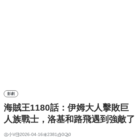
影劇
海賊王1180話：伊姆大人擊敗巨
人族戰士，洛基和路飛遇到強敵了
小V
2026-04-16
2381
0
0