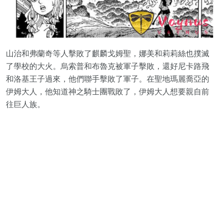
山治和弗蘭奇等人擊敗了麒麟戈姆聖，娜美和莉莉絲也撲滅
了學校的大火。烏索普和布魯克被軍子擊敗，還好尼卡路飛
和洛基王子過來，他們聯手擊敗了軍子。在聖地瑪麗喬亞的
伊姆大人，他知道神之騎士團戰敗了，伊姆大人想要親自前
往巨人族。