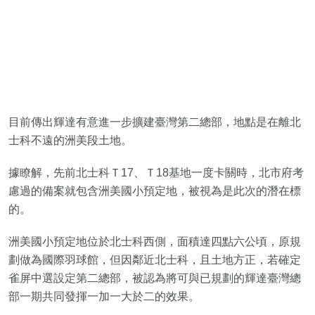
目前傳出輝達有意進一步擴建臺灣第二總部，地點是在離北
士科不遠的洲美段土地。
據瞭解，先前北士科Ｔ17、Ｔ18基地一度卡關時，北市府考
慮過的備案就包含洲美國小預定地，被視為是此次的潛在標
的。
洲美國小預定地位於北士科西側，面積達四點六公頃，原規
劃做為國際羽球館，但因鄰近北士科，且土地方正，若確定
雀屏中選設定第二總部，被認為將可與已規劃的輝達臺灣總
部一期共同發揮一加一大於二的效果。