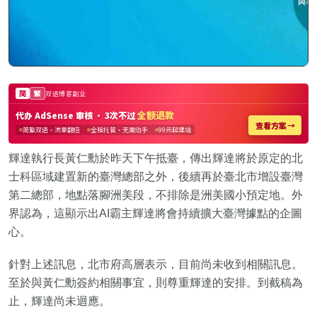
輝達執行長黃仁勳於昨天下午抵臺，傳出輝達將於原定的北
士科區域建置新的臺灣總部之外，後續再於臺北市增設臺灣
第二總部，地點落腳洲美段，不排除是洲美國小預定地。外
界認為，這顯示出AI霸主輝達將會持續擴大臺灣據點的企圖
心。
針對上述訊息，北市府高層表示，目前尚未收到相關訊息。
至於與黃仁勳簽約相關事宜，則尊重輝達的安排。到截稿為
止，輝達尚未迴應。