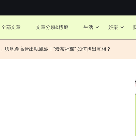
全部文章
文章分類&標籤
生活
娛樂
」與地產高管出軌風波！“潑茶社羣” 如何扒出真相？