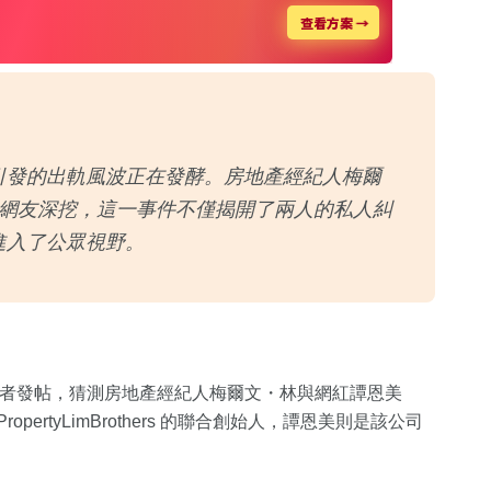
論壇引發的出軌風波正在發酵。房地產經紀人梅爾
網友深挖，這一事件不僅揭開了兩人的私人糾
化進入了公眾視野。
cers 上有使用者發帖，猜測房地產經紀人梅爾文・林與網紅譚恩美
rtyLimBrothers 的聯合創始人，譚恩美則是該公司