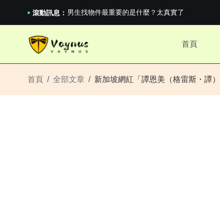
男生找物件最重要的是什麼？太真實了
2026澳網男單收官：全滿貫對上全滿亞，德約...
滾動訊息：
《巔峰守衛 Highguard》正式上線，官...
男生找物件最重要的是什麼？太真實了
首頁
2026澳網男單收官：全滿貫對上全滿亞，德約...
《巔峰守衛 Highguard》正式上線，官...
首頁
全部文章
新加坡網紅「譚恩美（格雷斯・譚）