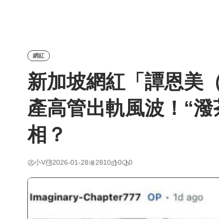
網紅
新加坡網紅「譚恩美
產高管出軌風波！“潑
相？
小V
2026-01-28
2810
0
0