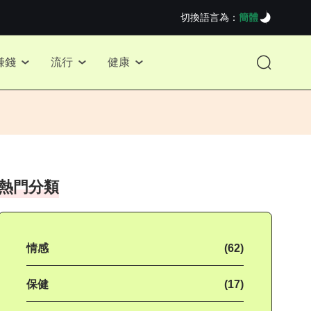
切換語言為：
簡體
賺錢
流行
健康
熱門分類
情感
(62)
保健
(17)