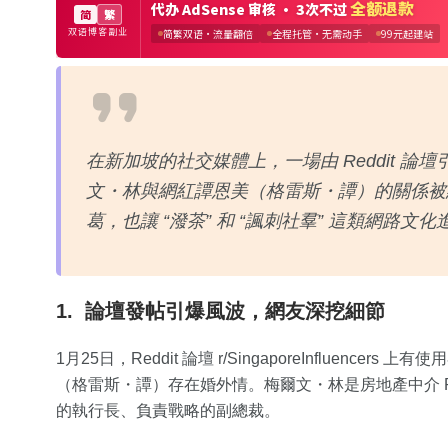
在新加坡的社交媒體上，一場由 Reddit 
文・林與網紅譚恩美（格雷斯・譚）的關係被
葛，也讓 “潑茶” 和 “諷刺社羣” 這類網路文
1. 論壇發帖引爆風波，網友深挖細節
1月25日，Reddit 論壇 r/SingaporeInfluen
（格雷斯・譚）存在婚外情。梅爾文・林是房地產中介 Prope
的執行長、負責戰略的副總裁。