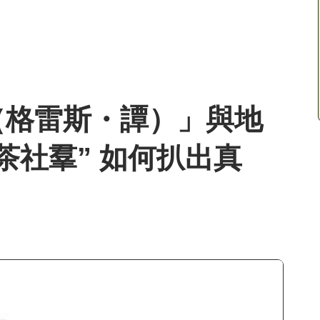
（格雷斯・譚）」與地
茶社羣” 如何扒出真