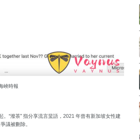
海峽時報
興起。“潑茶” 指分享流言蜚語，2021 年曾有新加坡女性建
後因爭議被刪除。