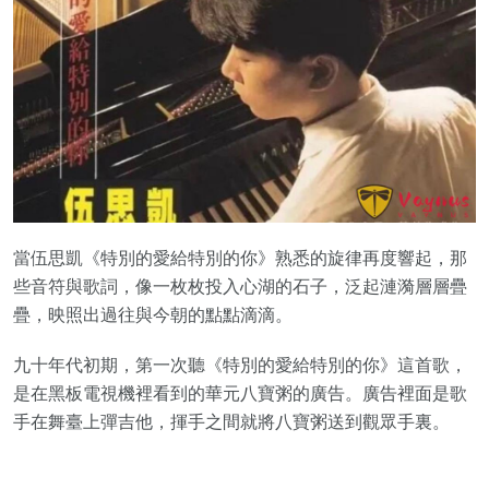
當伍思凱《特別的愛給特別的你》熟悉的旋律再度響起，那
些音符與歌詞，像一枚枚投入心湖的石子，泛起漣漪層層疊
疊，映照出過往與今朝的點點滴滴。
九十年代初期，第一次聽《特別的愛給特別的你》這首歌，
是在黑板電視機裡看到的華元八寶粥的廣告。廣告裡面是歌
手在舞臺上彈吉他，揮手之間就將八寶粥送到觀眾手裏。