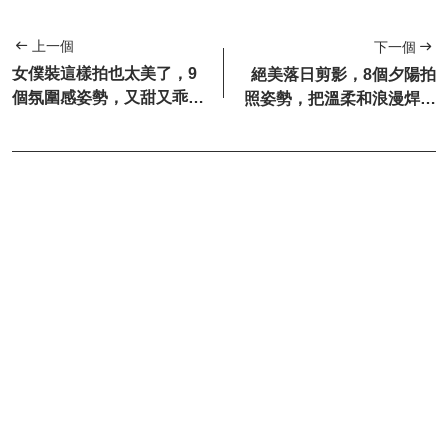
上一個
下一個
女僕裝這樣拍也太美了，9
絕美落日剪影，8個夕陽拍
個氛圍感姿勢，又甜又乖，
照姿勢，把溫柔和浪漫焊在
誰看誰迷糊
身上！