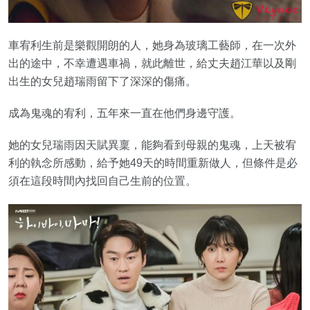
車宥利生前是樂觀開朗的人，她身為玻璃工藝師，在一次外
出的途中，不幸遭遇車禍，就此離世，給丈夫趙江華以及剛
出生的女兒趙瑞雨留下了深深的傷痛。
成為鬼魂的宥利，五年來一直在他們身邊守護。
她的女兒瑞雨因天賦異稟，能夠看到母親的鬼魂，上天被宥
利的執念所感動，給予她49天的時間重新做人，但條件是必
須在這段時間內找回自己生前的位置。