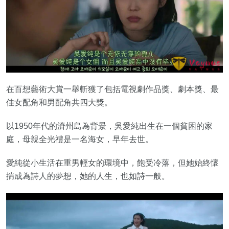
在百想藝術大賞一舉斬獲了包括電視劇作品獎、劇本獎、最
佳女配角和男配角共四大獎。
以1950年代的濟州島為背景，吳愛純出生在一個貧困的家
庭，母親全光禮是一名海女，早年去世。
愛純從小生活在重男輕女的環境中，飽受冷落，但她始終懷
揣成為詩人的夢想，她的人生，也如詩一般。