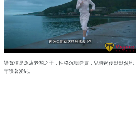
梁寬植是魚店老闆之子，性格沉穩踏實，兒時起便默默然地
守護著愛純。