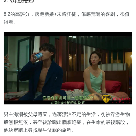
2.《浮游先生》
8.2的高評分，落跑新娘+末路狂徒，傷感荒誕的喜劇，很值
得看。
男主海潮被父母遺棄，過著漂泊不定的生活，彷彿浮游生物
般無根無依，甚至被診斷出腦瘤絕症，在生命的最後階段，
他決定踏上尋找親生父親的旅程。