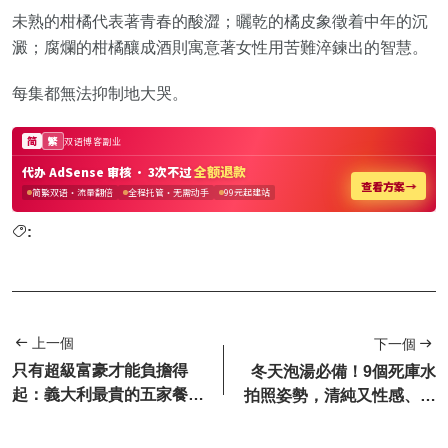
未熟的柑橘代表著青春的酸澀；曬乾的橘皮象徵着中年的沉
澱；腐爛的柑橘釀成酒則寓意著女性用苦難淬鍊出的智慧。
每集都無法抑制地大哭。
:
上一個
下一個
只有超級富豪才能負擔得
冬天泡湯必備！9個死庫水
起：義大利最貴的五家餐
拍照姿勢，清純又性感、甜
廳，價格離譜
美又撩人~