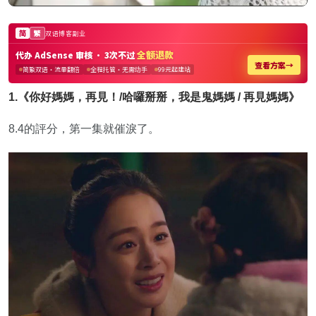
1.《你好媽媽，再見！/哈囉掰掰，我是鬼媽媽 / 再見媽媽》
8.4的評分，第一集就催淚了。