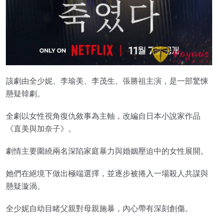
該劇由全少妮、李瑜美、李茂生、張勝祖主演，是一部驚悚
懸疑韓劇。
全劇以女性視角復仇敘事為主軸，改編自日本小說家作品
《直美與加奈子》。
劇情主要圍繞兩名深陷家庭暴力與婚姻壓迫中的女性展開。
她們在絕境下做出極端選擇，並逐步被捲入一場殺人共謀與
懸疑漩渦。
全少妮自幼目睹父親對母親施暴，內心帶有深刻創傷。