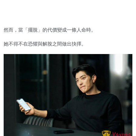
然而，當「擺脫」的代價變成一條人命時。
她不得不在恐懼與解脫之間做出抉擇。