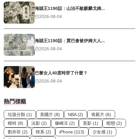
海賊王1190話：山治不敵麒麟戈姆...
2026-08-04
海賊王1190話：賈巴會被伊姆大人...
2026-08-04
巴黎女人40度時穿了什麼？
2026-08-04
熱門標籤
垃圾分類 (1)
美國片 (8)
NBA (2)
喪屍片 (6)
模特 (8)
法影 (2)
篠崎泫 (2)
英影 (1)
暗戀 (2)
劉亦菲 (2)
韓系 (2)
iPhone (113)
少女感 (1)