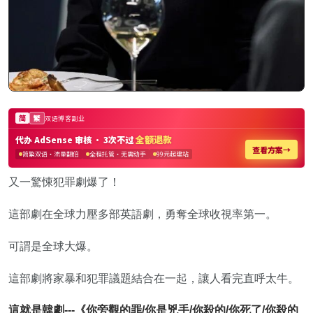
又一驚悚犯罪劇爆了！
這部劇在全球力壓多部英語劇，勇奪全球收視率第一。
可謂是全球大爆。
這部劇將家暴和犯罪議題結合在一起，讓人看完直呼太牛。
這就是韓劇---《你旁觀的罪/你是兇手/你殺的/你死了/你殺的