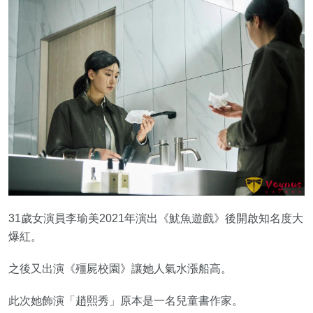
31歲女演員李瑜美2021年演出《魷魚遊戲》後開啟知名度大
爆紅。
之後又出演《殭屍校園》讓她人氣水漲船高。
此次她飾演「趙熙秀」原本是一名兒童書作家。