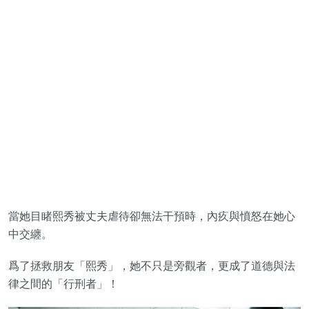
當她目睹熙秀被丈夫虐待卻無法干預時，內疚與憤怒在她心
中交纏。
爲了拯救朋友「熙秀」，她不只是旁觀者，更成了道德與法
律之間的「行刑者」！