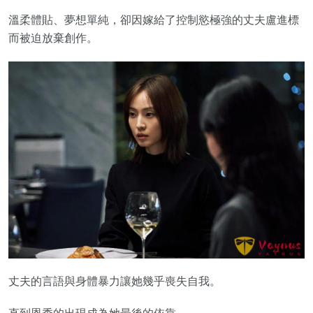
溫柔體貼、夢想單純，卻因嫁給了控制慾極強的丈夫盧進標
而被迫放棄創作。
丈夫的言語與身體暴力讓她幾乎喪失自我。