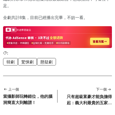
足。
全劇共計8集，目前已經播出完畢，不妨一看。
:
韓劇
驚悚劇
懸疑劇
上一個
下一個
當攝影師玩轉錯位，他的腦
只有超級富豪才能負擔得
洞簡直大到離譜！
起：義大利最貴的五家餐
廳，價格離譜