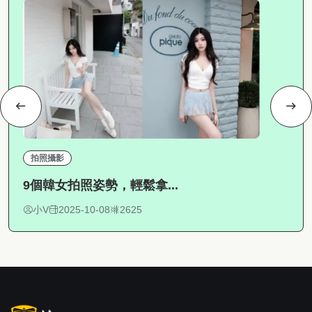
拍照攝影
9個韓女拍照姿勢，輕鬆拿...
小V
2025-10-08
2625