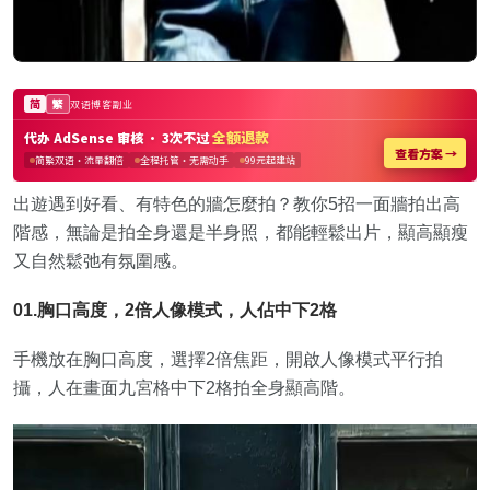
出遊遇到好看、有特色的牆怎麼拍？教你5招一面牆拍出高
階感，無論是拍全身還是半身照，都能輕鬆出片，顯高顯瘦
又自然鬆弛有氛圍感。
01.胸口高度，2倍人像模式，人佔中下2格
手機放在胸口高度，選擇2倍焦距，開啟人像模式平行拍
攝，人在畫面九宮格中下2格拍全身顯高階。