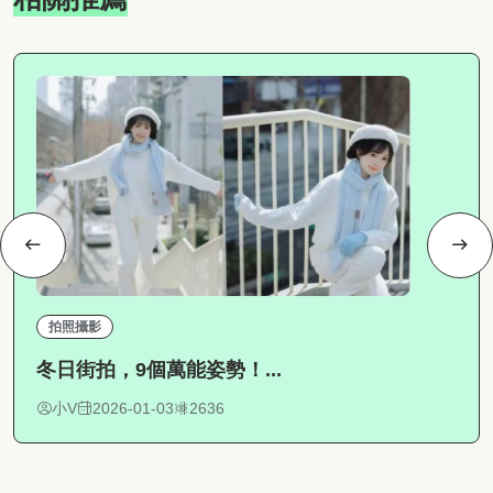
拍照攝影
冬日街拍，9個萬能姿勢！...
小V
2026-01-03
2636