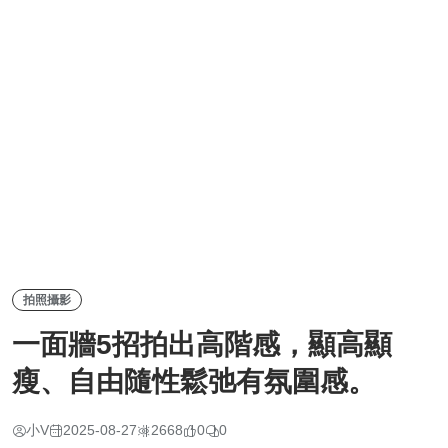
拍照攝影
一面牆5招拍出高階感，顯高顯
瘦、自由隨性鬆弛有氛圍感。
小V
2025-08-27
2668
0
0