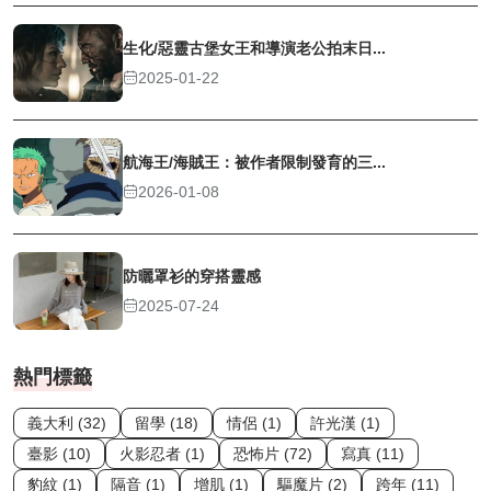
生化/惡靈古堡女王和導演老公拍末日...
2025-01-22
航海王/海賊王：被作者限制發育的三...
2026-01-08
防曬罩衫的穿搭靈感
2025-07-24
熱門標籤
義大利 (32)
留學 (18)
情侶 (1)
許光漢 (1)
臺影 (10)
火影忍者 (1)
恐怖片 (72)
寫真 (11)
豹紋 (1)
隔音 (1)
增肌 (1)
驅魔片 (2)
跨年 (11)