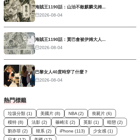
海賊王1190話：山治不敵麒麟戈姆...
2026-08-04
海賊王1190話：賈巴會被伊姆大人...
2026-08-04
巴黎女人40度時穿了什麼？
2026-08-04
熱門標籤
垃圾分類 (1)
美國片 (8)
NBA (2)
喪屍片 (6)
模特 (8)
法影 (2)
篠崎泫 (2)
英影 (1)
暗戀 (2)
劉亦菲 (2)
韓系 (2)
iPhone (113)
少女感 (1)
日本 (17)
美國 (17)