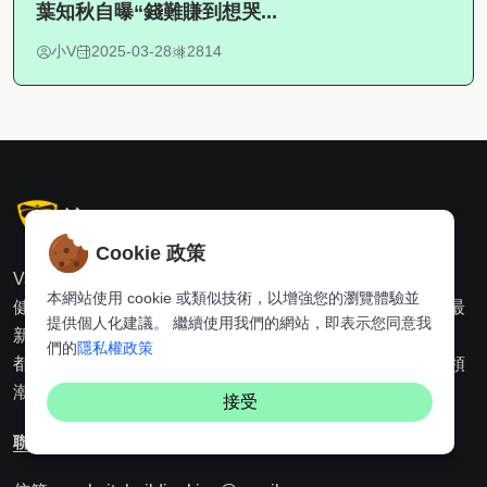
葉知秋自曝“錢難賺到想哭...
小V
2025-03-28
2814
Cookie 政策
Vaynus 是一個多元化內容平臺，涵蓋生活、賺錢、流行、
本網站使用 cookie 或類似技術，以增強您的瀏覽體驗並
健康和娛樂五大主題。無論是情感故事、旅遊美食指南、最
提供個人化建議。 繼續使用我們的網站，即表示您同意我
新科技資訊，還是職場理財建議、健康健身技巧，Vaynus
們的
隱私權政策
都致力於為使用者提供豐富的內容和實用的生活建議，引領
潮流生活方式。
接受
聯絡我們