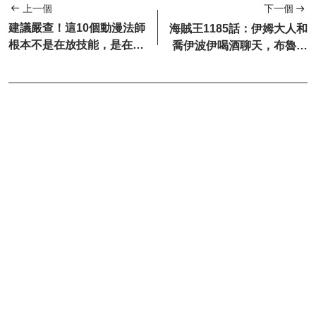
上一個
下一個
建議嚴查！這10個動漫法師
海賊王1185話：伊姆大人和
根本不是在放技能，是在改
喬伊波伊喝酒聊天，布魯克
底層程式碼
是戴維一族