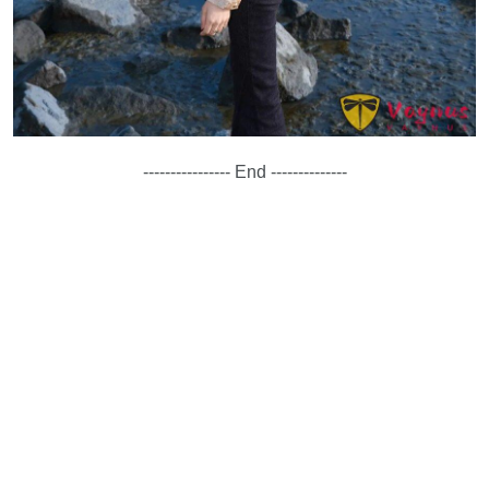
---------------- End --------------