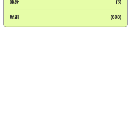
瘦身
(3)
影劇
(898)