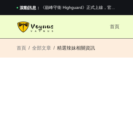
2026澳網男單收官：全滿貫對上全滿亞，德約...
《巔峰守衛 Highguard》正式上線，官...
滾動訊息：
男生找物件最重要的是什麼？太真實了
2026澳網男單收官：全滿貫對上全滿亞，德約...
首頁
《巔峰守衛 Highguard》正式上線，官...
首頁
全部文章
精選辣妹相關資訊