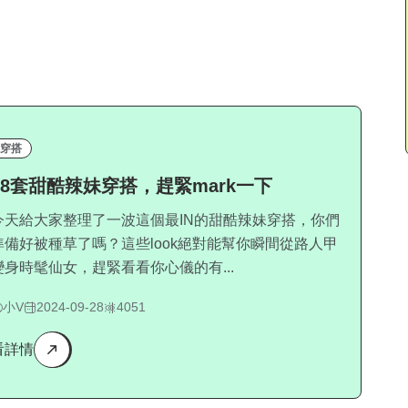
穿搭
18套甜酷辣妹穿搭，趕緊mark一下
今天給大家整理了一波這個最IN的甜酷辣妹穿搭，你們
準備好被種草了嗎？這些look絕對能幫你瞬間從路人甲
變身時髦仙女，趕緊看看你心儀的有...
小V
2024-09-28
4051
看詳情