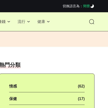
切換語言為：
簡體
賺錢
流行
健康
熱門分類
情感
(62)
保健
(17)