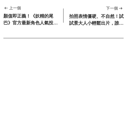
上一個
下一個
顏值即正義！《妖精的尾
拍照表情僵硬、不自然！試
巴》官方最新角色人氣投票
試景大人小輕鬆出片，誰拍
結果公佈 ​​​
誰漂亮出片~