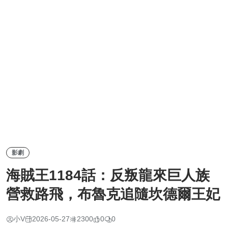
影劇
海賊王1184話：反叛龍來巨人族
營救路飛，布魯克追隨坎德爾王妃
小V
2026-05-27
2300
0
0