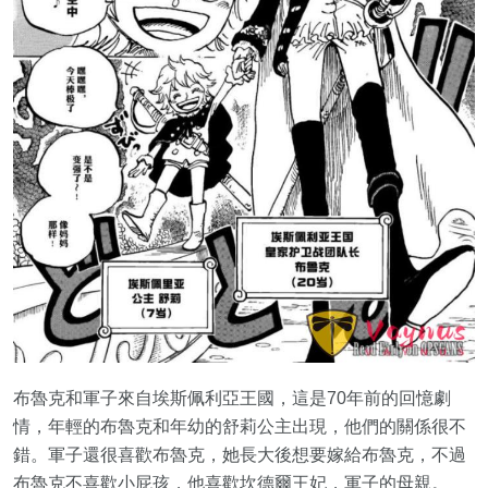
布魯克和軍子來自埃斯佩利亞王國，這是70年前的回憶劇
情，年輕的布魯克和年幼的舒莉公主出現，他們的關係很不
錯。軍子還很喜歡布魯克，她長大後想要嫁給布魯克，不過
布魯克不喜歡小屁孩，他喜歡坎德爾王妃，軍子的母親。