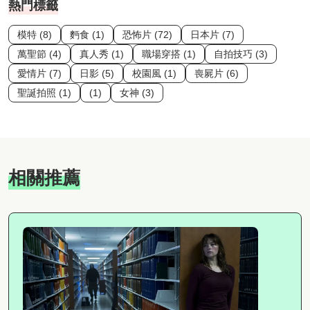
熱門標籤
模特 (8)
麪食 (1)
恐怖片 (72)
日本片 (7)
萬聖節 (4)
真人秀 (1)
職場穿搭 (1)
自拍技巧 (3)
愛情片 (7)
日影 (5)
校園風 (1)
喪屍片 (6)
聖誕拍照 (1)
(1)
女神 (3)
相關推薦