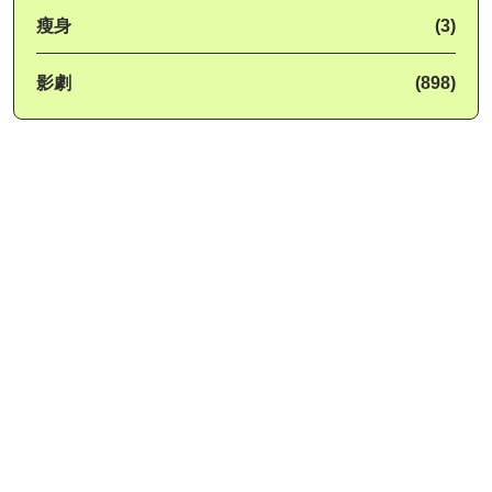
瘦身
(3)
影劇
(898)