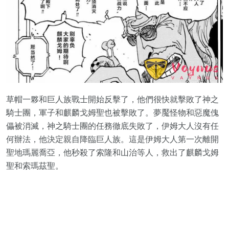
草帽一夥和巨人族戰士開始反擊了，他們很快就擊敗了神之
騎士團，軍子和麒麟戈姆聖也被擊敗了。夢魘怪物和惡魔傀
儡被消滅，神之騎士團的任務徹底失敗了，伊姆大人沒有任
何辦法，他決定親自降臨巨人族。這是伊姆大人第一次離開
聖地瑪麗喬亞，他秒殺了索隆和山治等人，救出了麒麟戈姆
聖和索瑪茲聖。