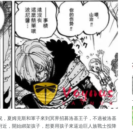
祝，夏姆克斯和軍子來到冥界招募洛基王子，不過被洛基
附近，開始綁架孩子，想要用孩子來逼迫巨人族戰士投降