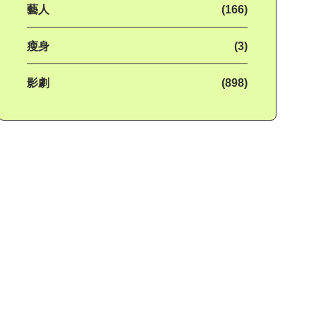
藝人
(166)
瘦身
(3)
影劇
(898)