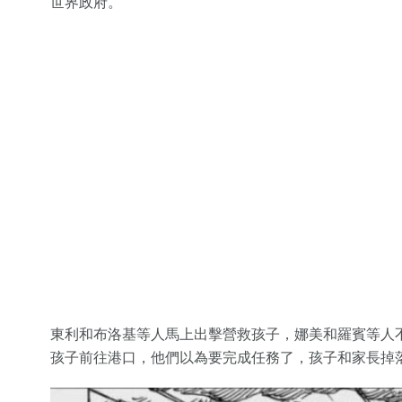
世界政府。
東利和布洛基等人馬上出擊營救孩子，娜美和羅賓等人
孩子前往港口，他們以為要完成任務了，孩子和家長掉