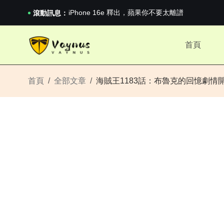
iPhone 16e 釋出，蘋果你不要太離譜
2026澳網男單收官：全滿貫對上全滿亞，德約...
滾動訊息：
《巔峰守衛 Highguard》正式上線，官...
iPhone 16e 釋出，蘋果你不要太離譜
首頁
2026澳網男單收官：全滿貫對上全滿亞，德約...
《巔峰守衛 Highguard》正式上線，官...
iPhone 16e 釋出，蘋果你不要太離譜
首頁
全部文章
海賊王1183話：布魯克的回憶劇情