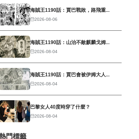
海賊王1190話：賈巴戰敗，路飛重...
2026-08-06
海賊王1190話：山治不敵麒麟戈姆...
2026-08-04
海賊王1190話：賈巴會被伊姆大人...
2026-08-04
巴黎女人40度時穿了什麼？
2026-08-04
熱門標籤