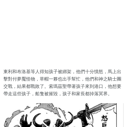
東利和布洛基等人得知孩子被綁架，他們十分憤怒，馬上出
擊對付夢魘怪物，草帽一夥也出手幫忙，他們和神之騎士團
交戰，結果都戰敗了。索瑪茲聖帶著孩子來到港口，他想要
帶走這些孩子，船隻被摧毀，孩子和家長都掉落冥界。