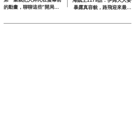
海賊王1179話：伊姆大人要
的動畫，聊聊這些"開局即
暴露真容貌，路飛迎來最強
封神"的狠角色
的敵人