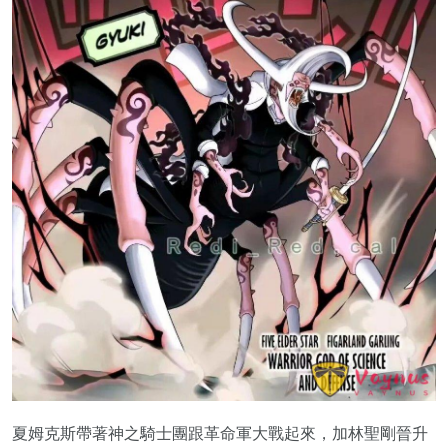
夏姆克斯帶著神之騎士團跟革命軍大戰起來，加林聖剛晉升