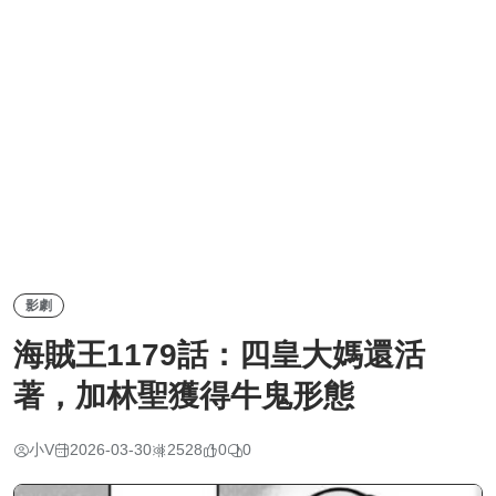
影劇
海賊王1179話：四皇大媽還活
著，加林聖獲得牛鬼形態
小V
2026-03-30
2528
0
0