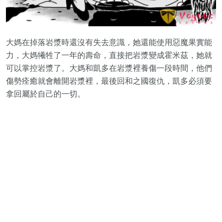
大媽在掉落岩漿時還沒有失去意識，她還能使用惡魔果實能
力，大媽犧牲了一年的壽命，直接把岩漿變成霍米茲，她就
可以掌控岩漿了。大媽和凱多在岩漿裡養傷一段時間，他們
傷勢痊癒就會離開岩漿裡，最後回和之國復仇，凱多必須要
拿回屬於自己的一切。