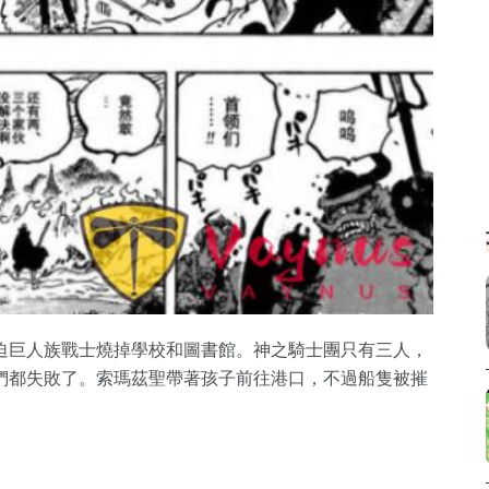
迫巨人族戰士燒掉學校和圖書館。神之騎士團只有三人，
們都失敗了。索瑪茲聖帶著孩子前往港口，不過船隻被摧