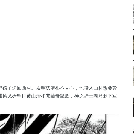
把孩子送回西村。索瑪茲聖很不甘心，他殺入西村想要幹
麒麟戈姆聖也被山治和弗蘭奇擊敗，神之騎士團只剩下軍