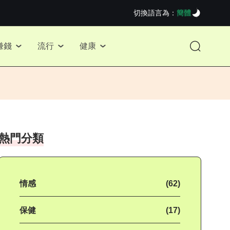
切換語言為：
簡體
賺錢
流行
健康
熱門分類
情感
(62)
保健
(17)