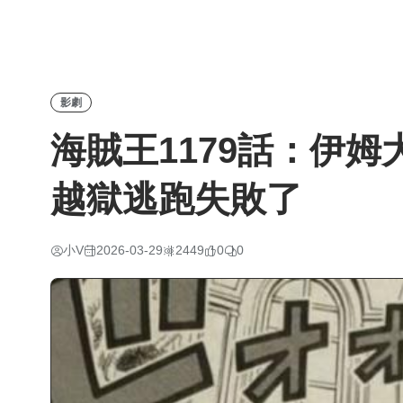
影劇
海賊王1179話：伊
越獄逃跑失敗了
小V
2026-03-29
2449
0
0