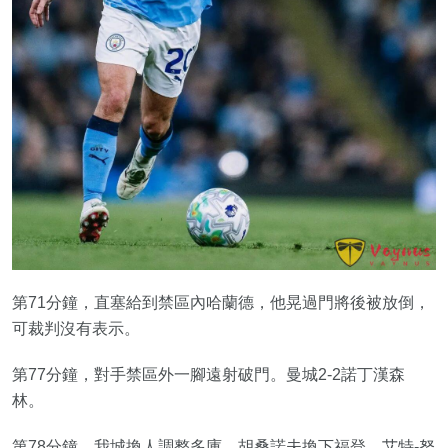
第71分鐘，直塞給到禁區內哈蘭德，他晃過門將後被放倒，
可裁判沒有表示。
第77分鐘，對手禁區外一腳遠射破門。曼城2-2諾丁漢森
林。
第78分鐘，我城換人調整多庫、胡桑諾夫換下福登、艾特-努