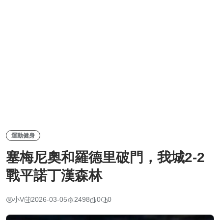
運動健身
塞梅尼奧和羅德里破門，我城2-2
戰平諾丁漢森林
小V
2026-03-05
2498
0
0