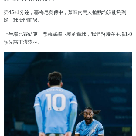
第45+1分鐘，塞梅尼奧傳中，禁區內兩人搶點均沒能夠到
球，球滑門而過。
上半場比賽結束，憑藉塞梅尼奧的進球，我們暫時在主場1-0
領先諾丁漢森林。