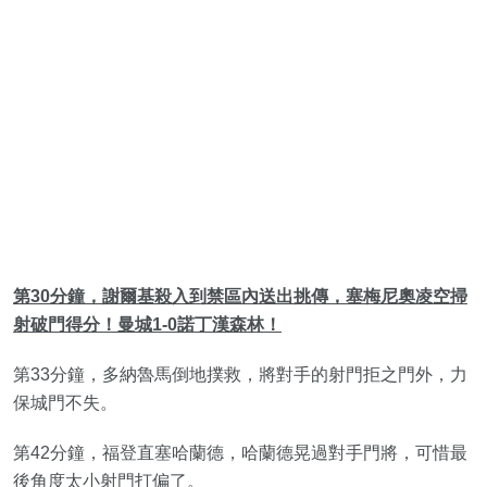
第30分鐘，謝爾基殺入到禁區內送出挑傳，塞梅尼奧凌空掃
射破門得分！曼城1-0諾丁漢森林！
第33分鐘，多納魯馬倒地撲救，將對手的射門拒之門外，力
保城門不失。
第42分鐘，福登直塞哈蘭德，哈蘭德晃過對手門將，可惜最
後角度太小射門打偏了。