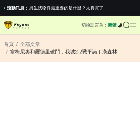
男生找物件最重要的是什麼？太真實了
2026澳網男單收官：全滿貫對上全滿亞，德約...
滾動訊息：
《巔峰守衛 Highguard》正式上線，官...
男生找物件最重要的是什麼？太真實了
切換語言為：
簡體
2026澳網男單收官：全滿貫對上全滿亞，德約...
《巔峰守衛 Highguard》正式上線，官...
首頁
全部文章
塞梅尼奧和羅德里破門，我城2-2戰平諾丁漢森林