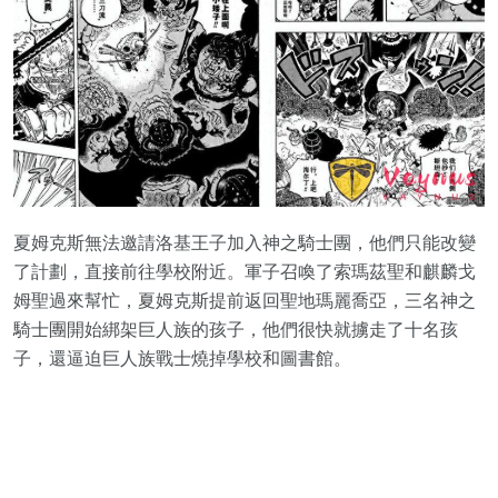
夏姆克斯無法邀請洛基王子加入神之騎士團，他們只能改變
了計劃，直接前往學校附近。軍子召喚了索瑪茲聖和麒麟戈
姆聖過來幫忙，夏姆克斯提前返回聖地瑪麗喬亞，三名神之
騎士團開始綁架巨人族的孩子，他們很快就擄走了十名孩
子，還逼迫巨人族戰士燒掉學校和圖書館。