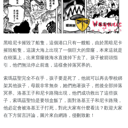
黑暗尼卡摧毀了船隻，這個港口只有一艘船，由於黑暗尼卡
摧毀船隻，這讓大海上出現了一個巨大的窟窿，本來這就是
在樹葉上，出來窟窿後海水直接掉下去了。孩子被箭頭指
引，他們無法停止前進，這樣會掉落冥界的。
索瑪茲聖完全不在乎，孩子要是死了，他就可以再去學校綁
架其他孩子，母親非常無奈，她們抱著孩子，然後全部掉落
冥界。洛基王子和尼卡路飛出現，他們成功救出了這些孩
子，索瑪茲聖怕是要領盒飯了，面對洛基王子和尼卡路飛，
他必定會被洛基王子打死，對此大家有什麼看法？歡迎大家
在下方留言評論，圖片來自網路，侵刪致歉！