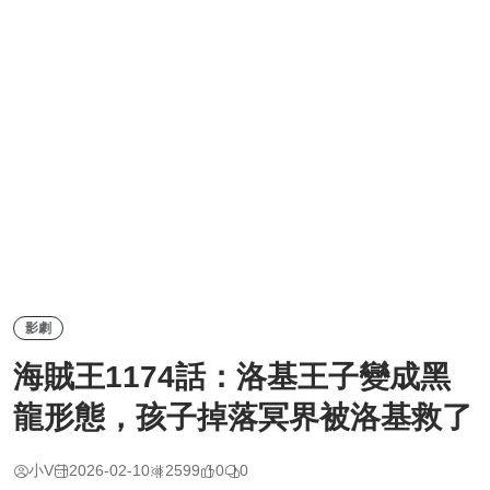
影劇
海賊王1174話：洛基王子變成黑
龍形態，孩子掉落冥界被洛基救了
小V
2026-02-10
2599
0
0