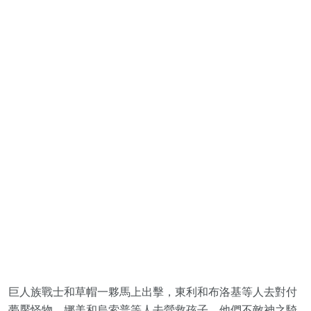
巨人族戰士和草帽一夥馬上出擊，東利和布洛基等人去對付
夢魘怪物，娜美和烏索普等人去營救孩子，他們不敵神之騎