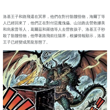
洛基王子和路飛還在冥界，他們在對付骷髏怪物，海爾丁等
人已經回來了，他們正在對付惡魔傀儡。山治跑去營救娜美
和烏索普等人，葛爾茲和羅德等人去營救孩子。洛基王子秒
殺了骷髏怪物，他帶著路飛前往陽界，根據情報顯示，洛基
王子已經變成黑龍形態了。