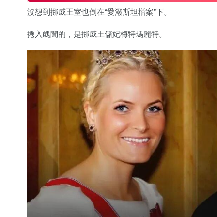
沒想到挪威王室也倒在“愛潑斯坦檔案”下。
捲入醜聞的，是挪威王儲妃梅特瑪麗特。