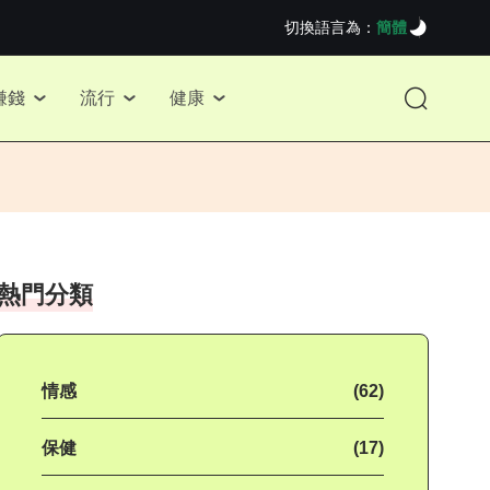
切換語言為：
簡體
賺錢
流行
健康
熱門分類
情感
(62)
保健
(17)