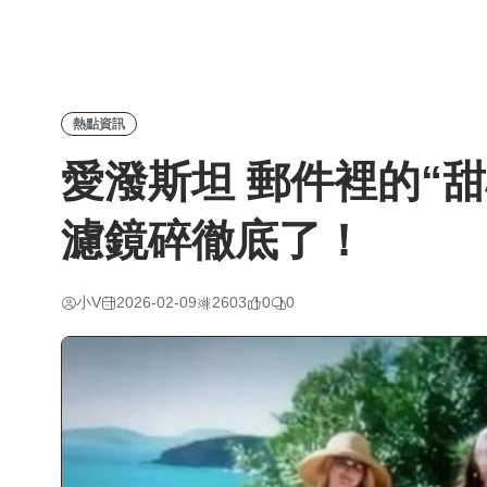
熱點資訊
愛潑斯坦 郵件裡的“甜
濾鏡碎徹底了！
小V
2026-02-09
2603
0
0