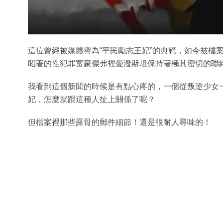
這位曾經被媒體譽為“平民勵志王妃”的典範，如今被檔
昭著的性犯罪富豪傑弗裡愛潑斯坦保持著極其密切的聯
我看到這個新聞的時候是有點心疼的，一個從叛逆少女
妃，怎麼就跟這種人扯上關係了呢？
但檔案裡那些露骨的郵件細節！還是很耐人尋味的！