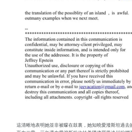
這清晰地表明她並非被矇在鼓裏，她知曉愛潑斯坦過去