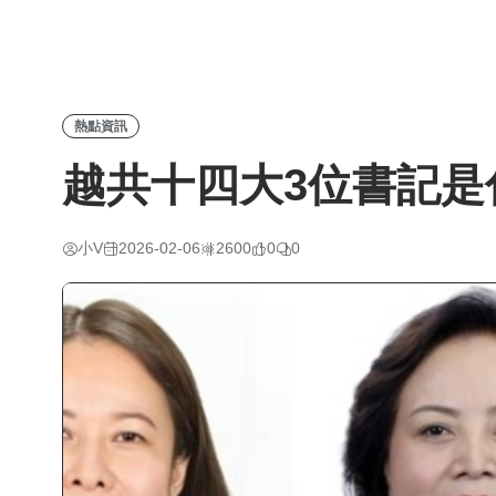
熱點資訊
越共十四大3位書記是
小V
2026-02-06
2600
0
0