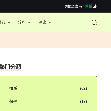
切換語言為：
簡體
賺錢
流行
健康
熱門分類
情感
(62)
保健
(17)