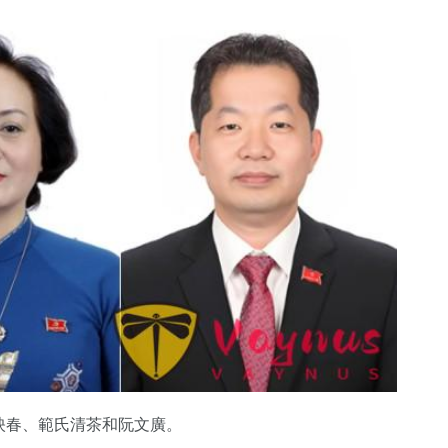
氏映春、範氏清茶和阮文廣。