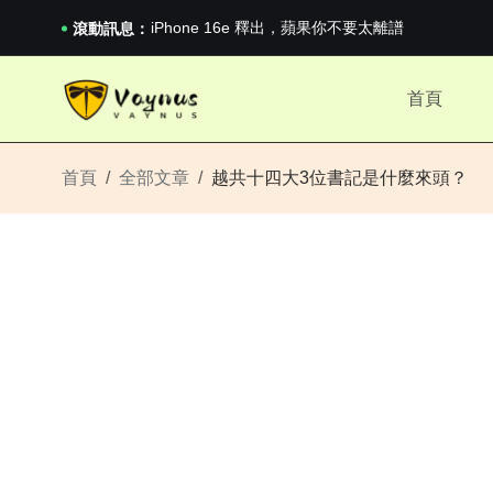
《巔峰守衛 Highguard》正式上線，官...
iPhone 16e 釋出，蘋果你不要太離譜
滾動訊息：
2026澳網男單收官：全滿貫對上全滿亞，德約...
《巔峰守衛 Highguard》正式上線，官...
首頁
iPhone 16e 釋出，蘋果你不要太離譜
首頁
全部文章
越共十四大3位書記是什麼來頭？